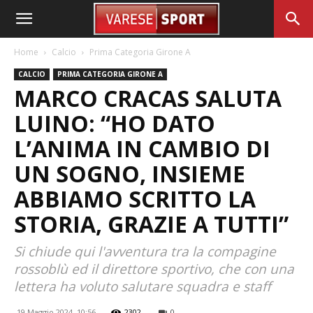
Home
Calcio
Prima Categoria Girone A
CALCIO
PRIMA CATEGORIA GIRONE A
MARCO CRACAS SALUTA
LUINO: “HO DATO
L’ANIMA IN CAMBIO DI
UN SOGNO, INSIEME
ABBIAMO SCRITTO LA
STORIA, GRAZIE A TUTTI”
Si chiude qui l'avventura tra la compagine
rossoblù ed il direttore sportivo, che con una
lettera ha voluto salutare squadra e staff
19 Maggio 2024, 10:56
2302
0