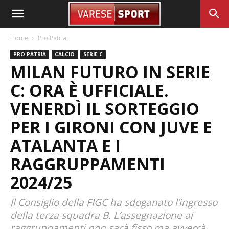
Home
Pro Patria
PRO PATRIA
CALCIO
SERIE C
MILAN FUTURO IN SERIE
C: ORA È UFFICIALE.
VENERDÌ IL SORTEGGIO
PER I GIRONI CON JUVE E
ATALANTA E I
RAGGRUPPAMENTI
2024/25
Il Consiglio della FIGC ha sdoganato l’ingresso
della terza squadra B. L’assegnazione ai
raggruppamenti non sarà fisso ma avverrà