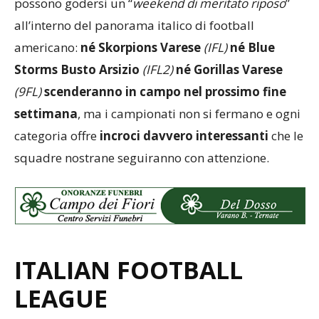
possono godersi un “
weekend di meritato riposo
”
all’interno del panorama italico di football
americano:
né Skorpions Varese
(IFL)
né Blue
Storms Busto Arsizio
(IFL2)
né Gorillas Varese
(9FL)
scenderanno in campo nel prossimo fine
settimana
, ma i campionati non si fermano e ogni
categoria offre
incroci davvero interessanti
che le
squadre nostrane seguiranno con attenzione.
ITALIAN FOOTBALL
LEAGUE