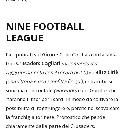
*Record (punti fatti/punti subiti _ punteggio in
millesimi)
NINE FOOTBALL
LEAGUE
Fari puntati sul
Girone C
dei Gorillas con la sfida
tra i
Crusaders Cagliari
(al comando del
raggruppamento con il record di 2-0)
e i
Blitz Ciriè
(una vittoria e una sconfitta fin qui)
; entrambe si
sono già confrontate
(vincendo)
con i Gorillas che
“faranno il tifo” per i sardi in modo da coltivare la
possibilità di raggiungere e, perché no, scavalcare
la franchigia torinese. Pronostico che pende