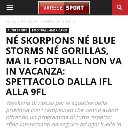
Home
Altri Sport
Football Americano
ALTRI SPORT
FOOTBALL AMERICANO
NÉ SKORPIONS NÉ BLUE
STORMS NÉ GORILLAS,
MA IL FOOTBALL NON VA
IN VACANZA:
SPETTACOLO DALLA IFL
ALLA 9FL
Weekend di riposo per le squadre della
provincia con i campionati che vanno avanti
offrendo un programma di tutto rispetto:
sfide interessanti da seguire ad ogni livello in