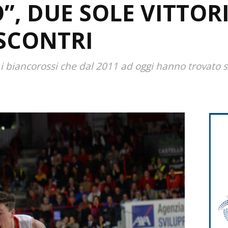
”, DUE SOLE VITTORI
 SCONTRI
i biancorossi che dal 2011 ad oggi hanno trovato so