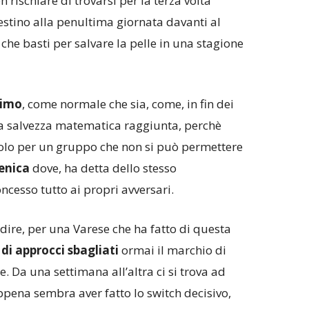
n rischiare di trovarsi per la terza volta
destino alla penultima giornata davanti al
e basti per salvare la pelle in una stagione
simo
, come normale che sia, come, in fin dei
no a salvezza matematica raggiunta, perchè
molo per un gruppo che non si può permettere
enica
dove, ha detta dello stesso
ncesso tutto ai propri avversari.
 dire, per una Varese che ha fatto di questa
 di approcci sbagliati
ormai il marchio di
. Da una settimana all’altra ci si trova ad
pena sembra aver fatto lo switch decisivo,