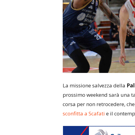
La missione salvezza della
Pal
prossimo weekend sarà una tap
corsa per non retrocedere, ch
sconfitta a Scafati
e il contem