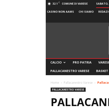
C
32.1
SABATO, 
COMUNE DI VARESE
CASINO NON AAMS
CHI SIAMO
REDAZI
CALCIO
PRO PATRIA
VARESE
PALLACANESTRO VARESE
BASKET
Home
Pallacanestro Varese
Pallaca
PALLACANESTRO VARESE
PALLACANE