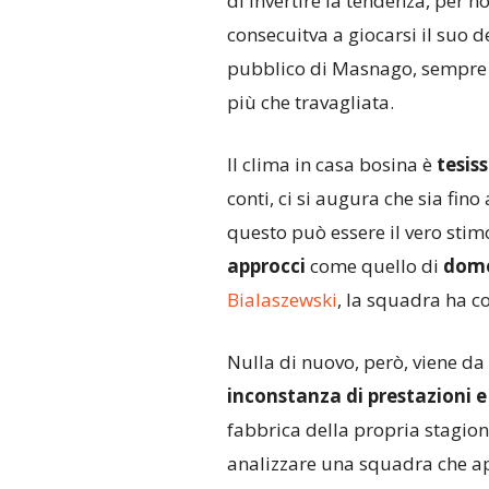
di invertire la tendenza, per no
consecuitva a giocarsi il suo 
pubblico di Masnago, sempre ch
più che travagliata.
Il clima in casa bosina è
tesis
conti, ci si augura che sia fi
questo può essere il vero sti
approcci
come quello di
dom
Bialaszewski
, la squadra ha co
Nulla di nuovo, però, viene da
inconstanza di prestazioni e
fabbrica della propria stagione
analizzare una squadra che ap