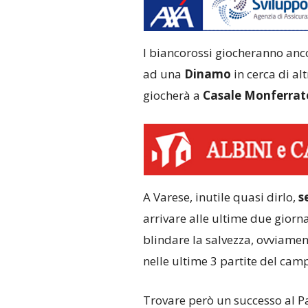
I biancorossi giocheranno anco
ad una
Dinamo
in cerca di al
giocherà a
Casale Monferrat
A Varese, inutile quasi dirlo,
s
arrivare alle ultime due giorn
blindare la salvezza, ovviamen
nelle ultime 3 partite del cam
Trovare però un successo al P