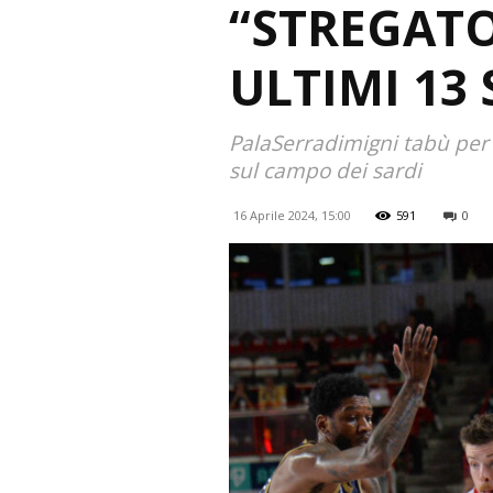
“STREGATO
ULTIMI 13
PalaSerradimigni tabù per 
sul campo dei sardi
16 Aprile 2024, 15:00
591
0