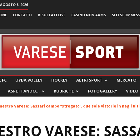
AGOSTO 8, 2026
ONE
CONTATTI
RISULTATI LIVE
CASINO NON AAMS
SITI SCOMMES
VareseSport
 FC
UYBA VOLLEY
HOCKEY
ALTRI SPORT
MERCATO
ASPETTANDO…
RUBRICHE
FOTOGALLERY
VIDEO
nestro Varese: Sassari campo “stregato”, due sole vittorie in negli ulti
STRO VARESE: SASS