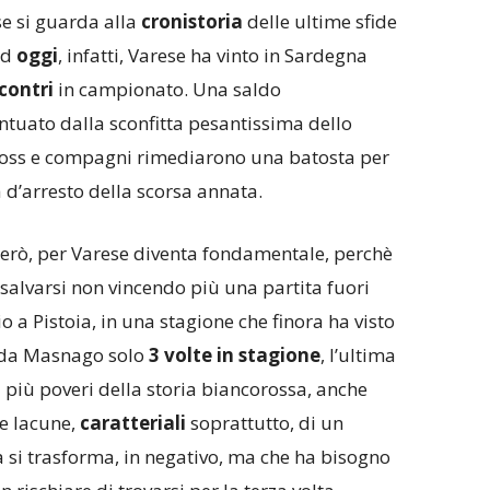
se si guarda alla
cronistoria
delle ultime sfide
ad
oggi
, infatti, Varese ha vinto in Sardegna
ncontri
in campionato. Una saldo
ntuato dalla sconfitta pesantissima dello
oss e compagni rimediarono una batosta per
a d’arresto della scorsa annata.
però, per Varese diventa fondamentale, perchè
alvarsi non vincendo più una partita fuori
 a Pistoia, in una stagione che finora ha visto
 da Masnago solo
3 volte in stagione
, l’ultima
i più poveri della storia biancorossa, anche
e lacune,
caratteriali
soprattutto, di un
a si trasforma, in negativo, ma che ha bisogno