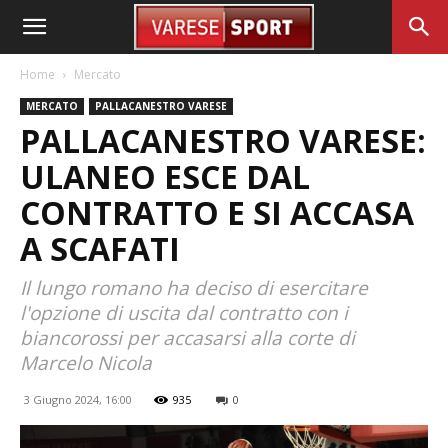
Home
Mercato
MERCATO
PALLACANESTRO VARESE
PALLACANESTRO VARESE:
ULANEO ESCE DAL
CONTRATTO E SI ACCASA
A SCAFATI
Il lungo romano ha deciso di esercitare
l'opzione di uscita dal contratto con i
biancorossi per accasarsi alla corte di
Marcelo Nicola
3 Giugno 2024, 16:00
935
0