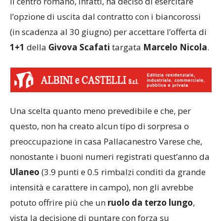
Il centro romano, infatti, ha deciso di esercitare
l’opzione di uscita dal contratto con i biancorossi
(in scadenza al 30 giugno) per accettare l’offerta di
1+1
della
Givova Scafati
targata
Marcelo Nicola
.
Una scelta quanto meno prevedibile e che, per
questo, non ha creato alcun tipo di sorpresa o
preoccupazione in casa Pallacanestro Varese che,
nonostante i buoni numeri registrati quest’anno da
Ulaneo
(3.9 punti e 0.5 rimbalzi conditi da grande
intensità e carattere in campo), non gli avrebbe
potuto offrire più che un
ruolo da terzo lungo
,
vista la decisione di puntare con forza su