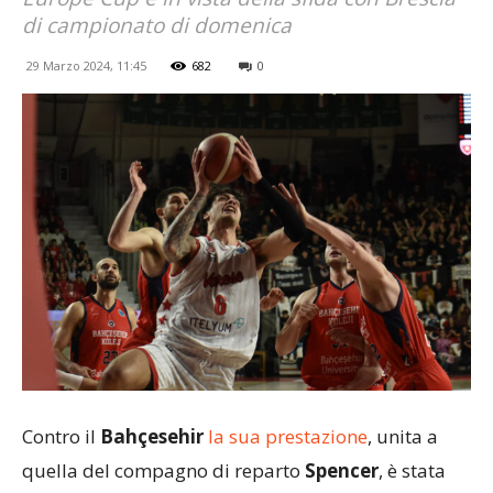
di campionato di domenica
29 Marzo 2024, 11:45
682
0
Contro il
Bahçesehir
la sua prestazione
, unita a
quella del compagno di reparto
Spencer
, è stata