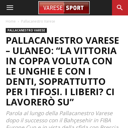
Home
Pallacanestro Varese
PALLACANESTRO VARESE
PALLACANESTRO VARESE
– ULANEO: “LA VITTORIA
IN COPPA VOLUTA CON
LE UNGHIE E CON I
DENTI, SOPRATTUTTO
PER I TIFOSI. I LIBERI? CI
LAVORERÒ SU”
Parola al lungo della Pallacanestro Varese
dopo il successo con il Bahçesehir in FIBA
Europe Cup e in vista della sfida con Brescia