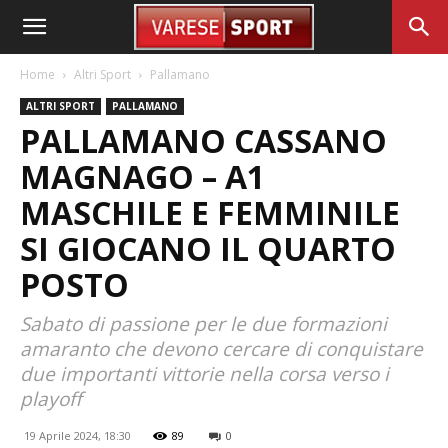
Home
Altri Sport
Pallamano
ALTRI SPORT
PALLAMANO
PALLAMANO CASSANO
MAGNAGO – A1
MASCHILE E FEMMINILE
SI GIOCANO IL QUARTO
POSTO
Sabato di passione per le due formazioni
amaranto che devono cercare di conquistare
due importanti vittorie nella corsa verso i
playoff
19 Aprile 2024, 18:30
89
0