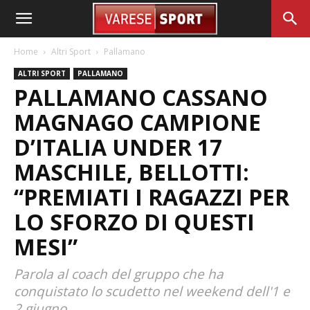
Home
Altri Sport
Pallamano
ALTRI SPORT
PALLAMANO
PALLAMANO CASSANO
MAGNAGO CAMPIONE
D’ITALIA UNDER 17
MASCHILE, BELLOTTI:
“PREMIATI I RAGAZZI PER
LO SFORZO DI QUESTI
MESI”
Parola al coach del gruppo che ha
conquistato lo scudetto nel weekend dell'1 e
2 giugno