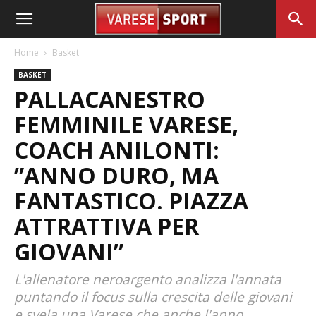
Home
Basket
BASKET
PALLACANESTRO
FEMMINILE VARESE,
COACH ANILONTI:
”ANNO DURO, MA
FANTASTICO. PIAZZA
ATTRATTIVA PER
GIOVANI”
L'allenatore neroargento analizza l'annata
puntando il focus sulla crescita delle giovani
e svela una Varese che anche l'anno