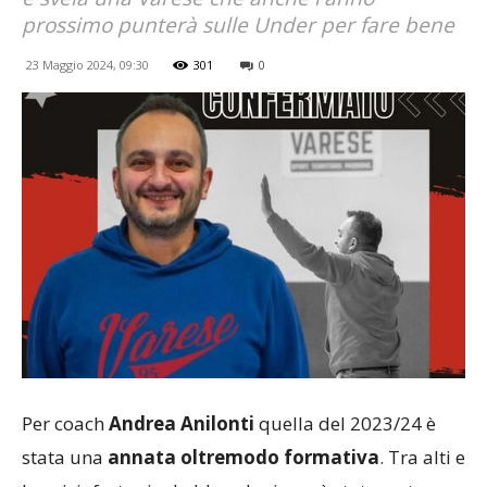
prossimo punterà sulle Under per fare bene
23 Maggio 2024, 09:30
301
0
Per coach
Andrea Anilonti
quella del 2023/24 è
stata una
annata oltremodo formativa
. Tra alti e