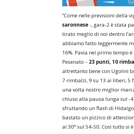
“Come nelle previsioni della vi
saronnese
-, gara-2 è stata p
tirato meglio di noi dentro l’a
abbiamo fatto leggermente megl
16%. Pavia nel primo tempo è 
Pesenato –
23 punti, 10 rimbal
altrettanto bene con Ugolini br
7 rimbalzi, 9 su 13 ai liberi, 5 f
una volta nostro miglior marca
chiuso alla pausa lunga sul -4 
sfruttando un flash di Hidalgo
bastato un pizzico di attenzion
al 30° sul 54-50. Così tutto si 