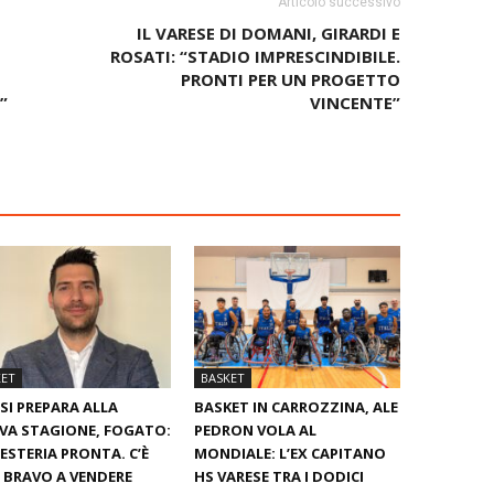
Articolo successivo
IL VARESE DI DOMANI, GIRARDI E
ROSATI: “STADIO IMPRESCINDIBILE.
PRONTI PER UN PROGETTO
”
VINCENTE”
KET
BASKET
SI PREPARA ALLA
BASKET IN CARROZZINA, ALE
VA STAGIONE, FOGATO:
PEDRON VOLA AL
ESTERIA PRONTA. C’È
MONDIALE: L’EX CAPITANO
È BRAVO A VENDERE
HS VARESE TRA I DODICI