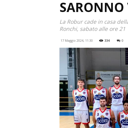
SARONNO 
La Robur cade in casa della
Ronchi, sabato alle ore 21
17 Maggio 2024, 11:30
334
0