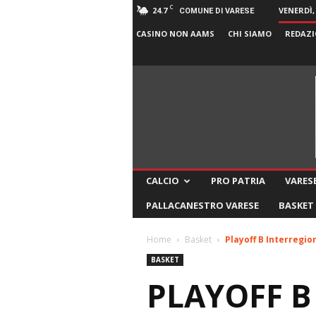
C
24.7
VENERDÌ,
COMUNE DI VARESE
CASINO NON AAMS
CHI SIAMO
REDAZI
CALCIO
PRO PATRIA
VARESE
PALLACANESTRO VARESE
BASKET
Home
Basket
Playoff B Interregio
BASKET
PLAYOFF B