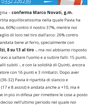
gilia –
conferma Marco Novati, g.m.
artita equilibratissima nella quale Pavia ha
rea, 60%) contro il nostro 37%, mentre noi
io di loro nel tiro dall’arco: 26% contro
andata bene al ferro, specialmente con
zi, 8 su 13 al tiro
-, ma noi abbiamo risposto
avo a saltare l’uomo e a subire falli: 15 punti,
alli subiti -, e con la solidità di Quinti, ancora
tore con 16 punti e 3 rimbalzi. Dopo aver
(36-32) Pavia è ripartita di slancio e
 (17 e 8 assist) è andata anche a +10, ma è
e in più in difesa per rimettere le cose a posto
è deciso nell’ultimo periodo nel quale noi