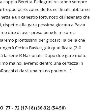
a coppia Beretta-Pellegrini restando sempre
Purtroppo però, come detto, nel finale abbiamo
unetta e un canestro fortunoso di Pesenato che
i, rispetto alla gara pessima giocata a Pavia
mo dire di aver preso bene le misure a
aremo prontissimi per giocarci la bella che
iungerà Cecina Basket, già qualificata (2-0
rà la serie B Nazionale. Dopo due gare molto
ssimo ma noi avremo dentro una certezza in
alaRonchi ci darà una mano potente…”.
7 – 72 (17-18) (36-32) (54-50)