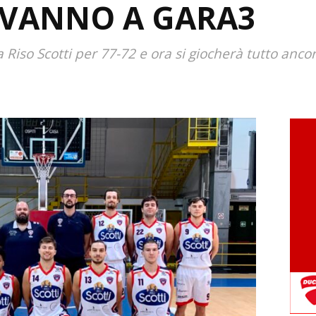
VANNO A GARA3
 Riso Scotti per 77-72 e ora si giocherà tutto anco