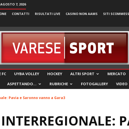
 AGOSTO 7, 2026
ONE
CONTATTI
RISULTATI LIVE
CASINO NON AAMS
SITI SCOMMES
VareseSport
 FC
UYBA VOLLEY
HOCKEY
ALTRI SPORT
MERCATO
ASPETTANDO…
RUBRICHE
FOTOGALLERY
VIDEO
nale: Pavia e Saronno vanno a Gara3
 INTERREGIONALE: P