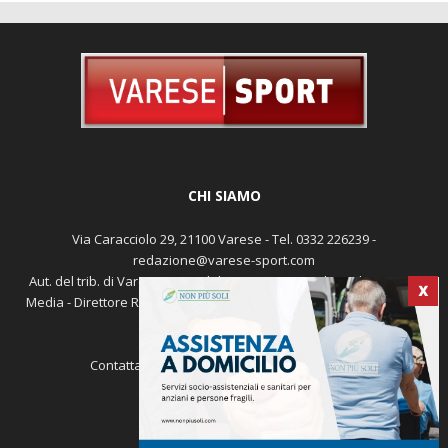
CHI SIAMO
Via Caracciolo 29, 21100 Varese - Tel. 0332 226239 -
redazione@varese-sport.com
Aut. del trib. di Varese n. 345 del 09-02-1979 - Prodotto da Sunrise
X
Media - Direttore Responsabile: Michele Marocco -
Cookie policy
Pubblicità
Contattaci:
redazione@varese-sport.com
SEGUICI