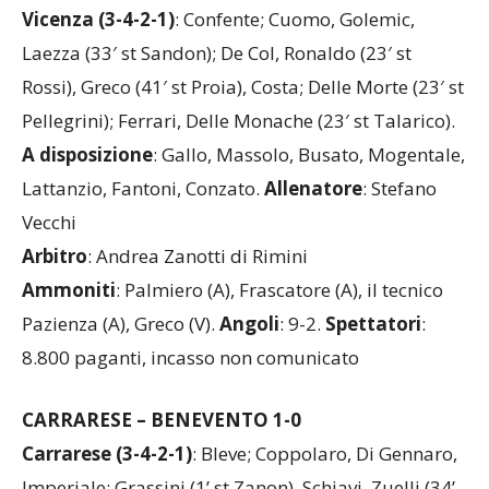
Vicenza (3-4-2-1)
: Confente; Cuomo, Golemic,
Laezza (33′ st Sandon); De Col, Ronaldo (23′ st
Rossi), Greco (41′ st Proia), Costa; Delle Morte (23′ st
Pellegrini); Ferrari, Delle Monache (23′ st Talarico).
A disposizione
: Gallo, Massolo, Busato, Mogentale,
Lattanzio, Fantoni, Conzato.
Allenatore
: Stefano
Vecchi
Arbitro
: Andrea Zanotti di Rimini
Ammoniti
: Palmiero (A), Frascatore (A), il tecnico
Pazienza (A), Greco (V).
Angoli
: 9-2.
Spettatori
:
8.800 paganti, incasso non comunicato
CARRARESE – BENEVENTO 1-0
Carrarese (3-4-2-1)
: Bleve; Coppolaro, Di Gennaro,
Imperiale; Grassini (1’ st Zanon), Schiavi, Zuelli (34’