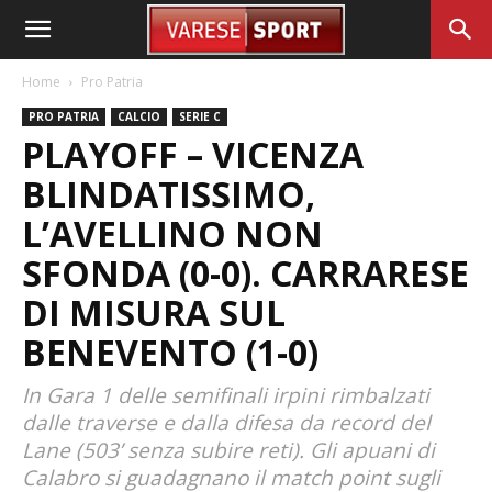
Home
Pro Patria
PRO PATRIA
CALCIO
SERIE C
PLAYOFF – VICENZA
BLINDATISSIMO,
L’AVELLINO NON
SFONDA (0-0). CARRARESE
DI MISURA SUL
BENEVENTO (1-0)
In Gara 1 delle semifinali irpini rimbalzati
dalle traverse e dalla difesa da record del
Lane (503’ senza subire reti). Gli apuani di
Calabro si guadagnano il match point sugli