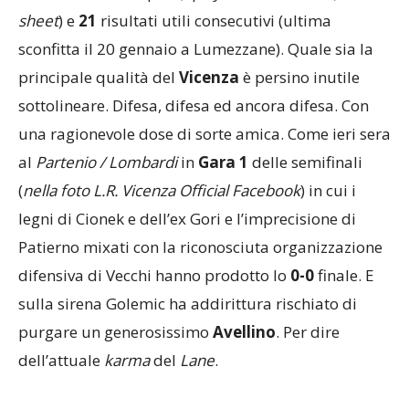
sheet
) e
21
risultati utili consecutivi (ultima
sconfitta il 20 gennaio a Lumezzane). Quale sia la
principale qualità del
Vicenza
è persino inutile
sottolineare. Difesa, difesa ed ancora difesa. Con
una ragionevole dose di sorte amica. Come ieri sera
al
Partenio / Lombardi
in
Gara 1
delle semifinali
(
nella foto L.R. Vicenza Official Facebook
) in cui i
legni di Cionek e dell’ex Gori e l’imprecisione di
Patierno mixati con la riconosciuta organizzazione
difensiva di Vecchi hanno prodotto lo
0-0
finale. E
sulla sirena Golemic ha addirittura rischiato di
purgare un generosissimo
Avellino
. Per dire
dell’attuale
karma
del
Lane
.