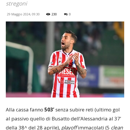
stregoni
29 Maggio 2024, 09:30
230
0
Alla cassa fanno
503’
senza subire reti (ultimo gol
al passivo quello di Busatto dell’Alessandria al 37’
della 38^ del 28 aprile),
playoff
immacolati (5
clean