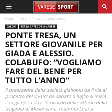
Home
Calcio
Terza Categoria Varese
CALCIO
TERZA CATEGORIA VARESE
PONTE TRESA, UN
SETTORE GIOVANILE PER
GIADA E ALESSIO.
COLABUFO: “VOGLIAMO
FARE DEL BENE PER
TUTTO L’ANNO”
Il presidente della società gialloblù dà il via al
progetto del vivaio: da sabato 6 luglio si inizia
con gli open day. In ricordo delle vittime della
tragedia di Mesenzana, mamma Luana