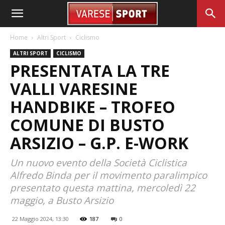
Home
Altri Sport
Ciclismo
ALTRI SPORT
CICLISMO
PRESENTATA LA TRE
VALLI VARESINE
HANDBIKE – TROFEO
COMUNE DI BUSTO
ARSIZIO – G.P. E-WORK
Un nuovo evento della Società Ciclistica
Alfredo Binda per il movimento paralimpico
presentato questa mattina, mercoledì 22
maggio, a Busto Arsizio
22 Maggio 2024, 13:30
187
0