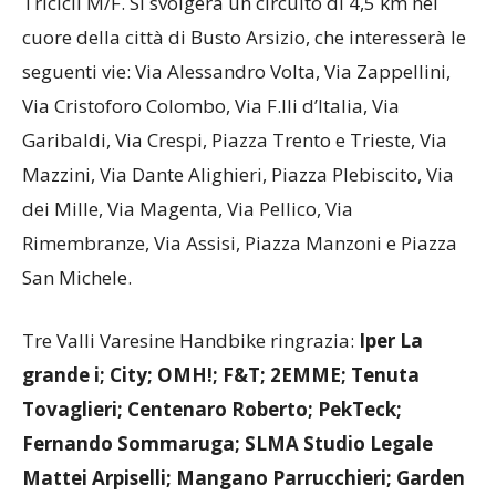
alle 17.00, riservata alle categorie MH1, MH2, HW e
Tricicli M/F. Si svolgerà un circuito di 4,5 km nel
cuore della città di Busto Arsizio, che interesserà le
seguenti vie: Via Alessandro Volta, Via Zappellini,
Via Cristoforo Colombo, Via F.lli d’Italia, Via
Garibaldi, Via Crespi, Piazza Trento e Trieste, Via
Mazzini, Via Dante Alighieri, Piazza Plebiscito, Via
dei Mille, Via Magenta, Via Pellico, Via
Rimembranze, Via Assisi, Piazza Manzoni e Piazza
San Michele.
Tre Valli Varesine Handbike ringrazia:
Iper La
grande i; City; OMH!; F&T; 2EMME; Tenuta
Tovaglieri; Centenaro Roberto; PekTeck;
Fernando Sommaruga; SLMA Studio Legale