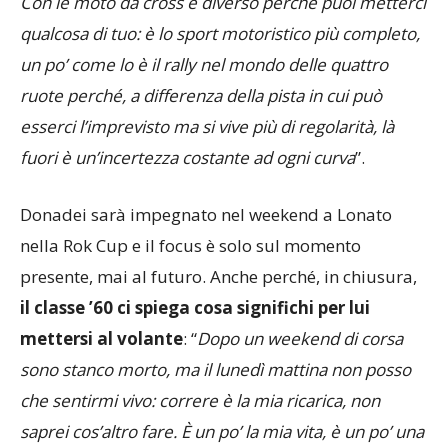
volante, ma gli altri andranno sempre più forte di te.
Con le moto da cross è diverso perché puoi metterci
qualcosa di tuo: è lo sport motoristico più completo,
un po’ come lo è il rally nel mondo delle quattro
ruote perché, a differenza della pista in cui può
esserci l’imprevisto ma si vive più di regolarità, là
fuori è un’incertezza costante ad ogni curva
”.
Donadei sarà impegnato nel weekend a Lonato
nella Rok Cup e il focus è solo sul momento
presente, mai al futuro. Anche perché, in chiusura,
il classe ’60 ci spiega cosa significhi per lui
mettersi al volante
: “
Dopo un weekend di corsa
sono stanco morto, ma il lunedì mattina non posso
che sentirmi vivo: correre è la mia ricarica, non