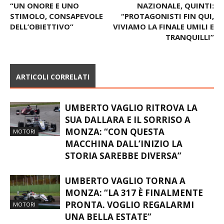
ROBERTO FLORIS NUOVO
SARONNO INSEGUE IL
ALLENATORE DEL VARESE:
SOGNO DELLA B
“UN ONORE E UNO
NAZIONALE, QUINTI:
STIMOLO, CONSAPEVOLE
“PROTAGONISTI FIN QUI,
DELL’OBIETTIVO”
VIVIAMO LA FINALE UMILI E
TRANQUILLI”
ARTICOLI CORRELATI
UMBERTO VAGLIO RITROVA LA
SUA DALLARA E IL SORRISO A
MONZA: “CON QUESTA
MOTORI
MACCHINA DALL’INIZIO LA
STORIA SAREBBE DIVERSA”
UMBERTO VAGLIO TORNA A
MONZA: “LA 317 È FINALMENTE
PRONTA. VOGLIO REGALARMI
MOTORI