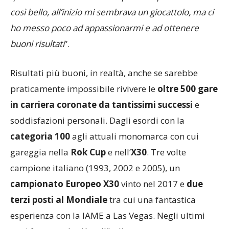
quindi orientato al kart: non pensavo potesse essere
così bello, all’inizio mi sembrava un giocattolo, ma ci
ho messo poco ad appassionarmi e ad ottenere
buoni risultati
”.
Risultati più buoni, in realtà, anche se sarebbe
praticamente impossibile rivivere le
oltre 500 gare
in carriera coronate da tantissimi successi
e
soddisfazioni personali. Dagli esordi con la
categoria 100
agli attuali monomarca con cui
gareggia nella
Rok Cup
e nell’
X30
. Tre volte
campione italiano (1993, 2002 e 2005), un
campionato Europeo X30
vinto nel 2017 e
due
terzi posti al Mondiale
tra cui una fantastica