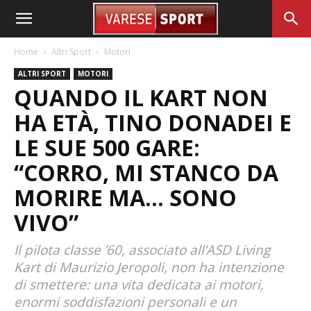
Home
Altri Sport
Motori
ALTRI SPORT
MOTORI
QUANDO IL KART NON
HA ETÀ, TINO DONADEI E
LE SUE 500 GARE:
“CORRO, MI STANCO DA
MORIRE MA… SONO
VIVO”
Il pilota classe ’60, associato all’ASD Living
Kart di Maurizio Jeropoli, non ha intenzione
di smettere: una vita dedicata ai motori,
enormi soddisfazioni personali e un