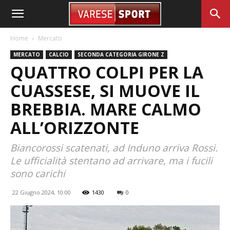
Home
Mercato
MERCATO
CALCIO
SECONDA CATEGORIA GIRONE Z
QUATTRO COLPI PER LA
CUASSESE, SI MUOVE IL
BREBBIA. MARE CALMO
ALL’ORIZZONTE
Biancorossi scatenati, ad Induno arriva Rossi.
Le ufficialità stentano ad arrivare, ma i fucili
sono carichi
22 Giugno 2024, 10:00
1430
0