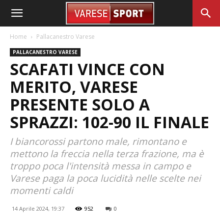
Home
Pallacanestro Varese
PALLACANESTRO VARESE
SCAFATI VINCE CON
MERITO, VARESE
PRESENTE SOLO A
SPRAZZI: 102-90 IL FINALE
I biancorossi partono male, rimontano e
mettono la freccia nella terza frazione, ma è
troppo poca l'intensità messa in campo e
Varese paga la poca lucidità nelle scelte nei
momenti caldi
14 Aprile 2024, 19:37
952
0