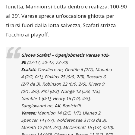
lunetta, Mannion si butta dentro e realizza: 100-90
al 39′. Varese spreca un’occasione ghiotta per
tirarsi fuori dalla lotta salvezza, Scafati strizza
l’occhio ai playoff.
Givova Scafati – Openjobmetis Varese
102-
90
(27-17, 50-47, 73-70)
Scafati:
Cavaliere ne, Gentile 6 (2/7), Mouaha
4 (2/2, 0/1), Pinkins 25 (9/9, 2/3), Rossato 6
(2/7 da 3), Robinson 22 (6/9, 2/6), Rivers 9
(0/1, 3/6), Pini (0/3), Nunge 13 (5/9, 1/3),
Gamble 1 (0/1), Henry 16 (1/3, 4/5),
Sangiovanni ne.
All.
Boniciolli.
Varese:
Mannion 14 (2/5, 1/7), Ulaneo 2,
Spencer 14 (7/7), Woldetensae 3 (1/3 da 3),
Moretti 12 (3/4, 2/4), McDermott 16 (1/2, 4/10),
Besson 14 (4/9), Okeke ne, Brown 11 (0/2, 3/7),