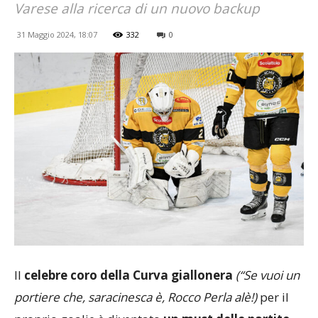
Varese alla ricerca di un nuovo backup
31 Maggio 2024, 18:07
332
0
Il
celebre coro della Curva giallonera
(“Se vuoi un
portiere che, saracinesca è, Rocco Perla alè!)
per il