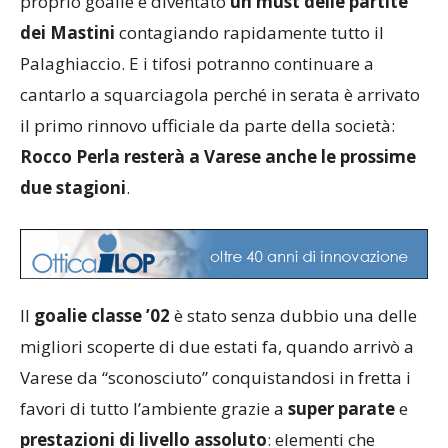
proprio goalie è diventato
un must delle partite
dei Mastini
contagiando rapidamente tutto il
Palaghiaccio. E i tifosi potranno continuare a
cantarlo a squarciagola perché in serata è arrivato
il primo rinnovo ufficiale da parte della società:
Rocco Perla resterà a Varese anche le prossime
due stagioni
.
Il
goalie classe ’02
è stato senza dubbio una delle
migliori scoperte di due estati fa, quando arrivò a
Varese da “sconosciuto” conquistandosi in fretta i
favori di tutto l’ambiente grazie a
super parate
e