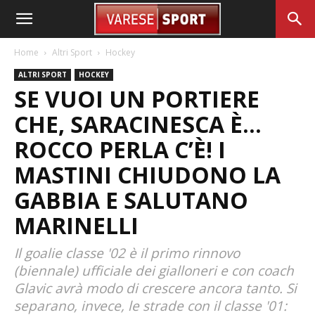
Home
Altri Sport
Hockey
ALTRI SPORT
HOCKEY
SE VUOI UN PORTIERE
CHE, SARACINESCA È…
ROCCO PERLA C’È! I
MASTINI CHIUDONO LA
GABBIA E SALUTANO
MARINELLI
Il goalie classe '02 è il primo rinnovo
(biennale) ufficiale dei gialloneri e con coach
Glavic avrà modo di crescere ancora tanto. Si
separano, invece, le strade con il classe '01: