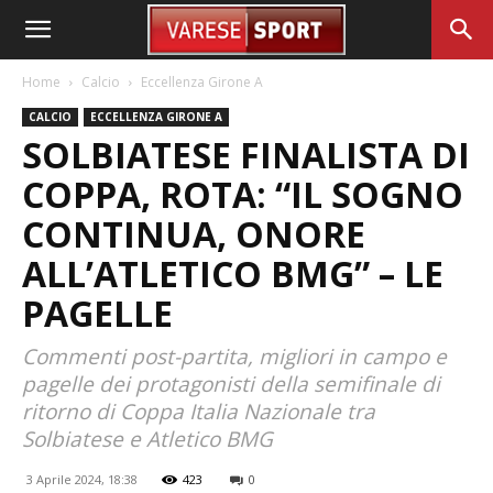
Home
Calcio
Eccellenza Girone A
CALCIO
ECCELLENZA GIRONE A
SOLBIATESE FINALISTA DI
COPPA, ROTA: “IL SOGNO
CONTINUA, ONORE
ALL’ATLETICO BMG” – LE
PAGELLE
Commenti post-partita, migliori in campo e
pagelle dei protagonisti della semifinale di
ritorno di Coppa Italia Nazionale tra
Solbiatese e Atletico BMG
3 Aprile 2024, 18:38
423
0