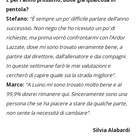
pentola?
Stefano:
“È
s
empre un po’ diffic
i
le parlare del
l
‘anno
succes
s
ivo.
N
on nego che
ho ricevuto
un po’ di
richieste, ma prima vo
rrò
confrontarmi con
l’
Ardor
Lazzate,
dove mi sono trovato veramente be
n
e, a
partire dal direttore,
dall’
allenatore
e dai
compagni.
I
n queste settimane far
ò
le mie valutazioni e
cercherò di capire quale s
i
a la strada migliore
“.
Marco:
“
A Luino mi sono trovato molto bene e al
99,9% dovrei
rimanere
qui. Sinceramente
sono una
persona che se ha piacere a stare
da qualche parte
,
non
sente
la necessità di cambi
a
re
“.
Silvia Alabardi