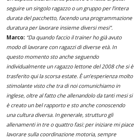
s
egui
re
un singolo ragazzo o un gruppo per l’intera
durata de
l pacchetto,
facendo una
programmazione
duratura
per lavorare insieme diversi mesi”.
Marco:
“
Da quando faccio il trainer ho già avuto
modo di lavorare con
ragazzi di diverse età. In
questo momento sto anche seguendo
individualmente un ragazzo
lettone
del 2008 che si è
trasferito
qui la
scorsa estate. È
un’esperienza molto
stimolante visto che tra di noi comunichiamo in
inglese, oltre al fatto che allenandolo da tanti mesi si
è
crea
to
un bel
rapport
o e sto anche
conosc
endo
una
cultura diversa.
In generale, strutturo gli
a
llenament
i
in tre
o
quattro fasi:
per iniziare
mi
piace
lav
o
ra
r
e su
lla
coordin
a
zione motoria,
sempre
abbinata a
un
gesto tecnico,
da lì passo alla