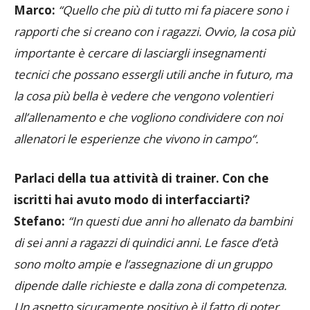
rapporti che si creano co
n
i ragazzi.
O
vvio, la cosa più
importante è cercare di lasciargli
insegnamenti
tecnic
i
che possa
no
essergli util
i anche in futuro,
ma
la cosa più bella è vedere che
vengono vo
l
entieri
a
ll’
allena
m
ento
e che vogliono condividere con noi
allenatori le
esperienz
e che vivono in campo
“.
Parlaci della tua attività di trainer
.
Con che
iscritti hai avuto modo di interfacciarti
?
Stefano:
“
In questi due anni ho allenato
da
bambini
di sei anni a
ragazzi di quindici anni. Le fasce d’età
sono molto ampie
e l’assegnazione di un gruppo
dipende
dalle richieste e
dall
a
zona di competenza.
Un aspetto sicuramente positivo è il fatto di poter