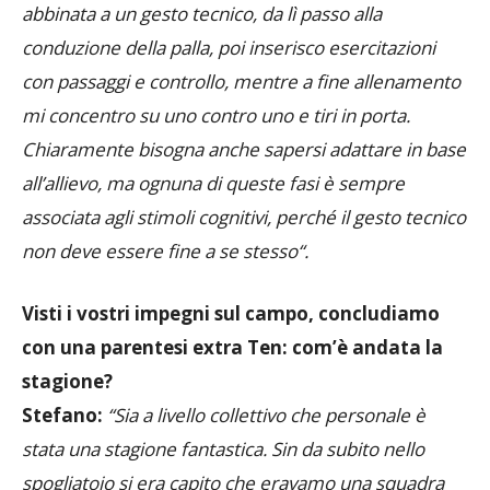
conduzione della palla,
poi inserisco esercitazioni
con
passaggi
e c
ontrollo,
mentre
a fine allenamento
mi concentro su
uno contro uno
e
tiri in porta.
Chiaramente
bisogna anche sapersi adattare in base
all’allievo, ma o
gnuna di queste fasi
è sempre
associata a
gli
stimol
i
cognitiv
i, perché il
gesto tecnico
non deve essere
fine a se stesso
“.
Visti i vostri impegni sul campo, concludiamo
con una parentesi extra Ten: com’è andata la
stagione?
Stefano:
“Sia a livello collettivo che personale è
stata una stagione fantastica. Sin da subito nello
spogliatoio si era capito che eravamo una squadra