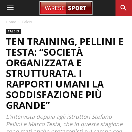
Home
Calcio
CALCIO
TEN TRAINING, PELLINI E
TESTA: “SOCIETÀ
ORGANIZZATA E
STRUTTURATA. I
RAPPORTI UMANI LA
SODDISFAZIONE PIÙ
GRANDE”
L'intervista doppia agli istruttori Stefano
Pellini e Marco Testa, che in questa stagione
sono stati anche protagonisti sul campo con