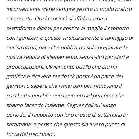
inconvenient
e
viene
sempre gestito
in modo pratico
e concreto. Ora la società si affida anche
a
piattaforme digitali per gestire al meglio
il
rapporto
co
n i
genitori,
e
questo va
sicuramente
a vantaggio di
noi
istruttori
,
dato che
dobbiamo solo preparare
la
nostra seduta di allenamento,
senza
altri pensieri e
preoccupazioni
.
O
vviamente
quello che più mi
gratifica è ricevere
feedback
positivi da parte
dei
genitori
o
sapere che i miei
bambini
r
innova
no
il
pacchett
o
perché
sono
contenti del percorso che
stiamo facendo
insieme
.
Seguendoli sul lungo
periodo,
il rapporto
con loro
cresce di settimana in
settimana,
e penso che
questo sia
i
l
vero
punt
o
di
forza
del mio ruolo
“.
Marco:
“
Q
uel
l
o che
più di tutto
mi fa piacere
sono i