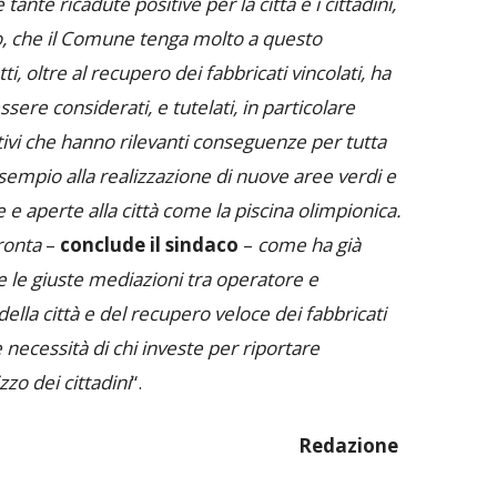
tante ricadute positive per la città e i cittadini,
to, che il Comune tenga molto a questo
i, oltre al recupero dei fabbricati vincolati, ha
ere considerati, e tutelati, in particolare
rtivi che hanno rilevanti conseguenze per tutta
sempio alla realizzazione di nuove aree verdi e
e aperte alla città come la piscina olimpionica.
ronta
–
conclude il sindaco
–
come ha già
e le giuste mediazioni tra operatore e
ella città e del recupero veloce dei fabbricati
 necessità di chi investe per riportare
zo dei cittadini
“.
Redazione