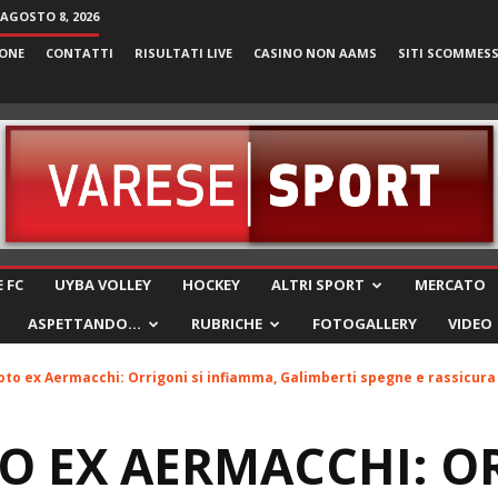
AGOSTO 8, 2026
ONE
CONTATTI
RISULTATI LIVE
CASINO NON AAMS
SITI SCOMMES
VareseSport
 FC
UYBA VOLLEY
HOCKEY
ALTRI SPORT
MERCATO
ASPETTANDO…
RUBRICHE
FOTOGALLERY
VIDEO
to ex Aermacchi: Orrigoni si infiamma, Galimberti spegne e rassicura
 EX AERMACCHI: OR