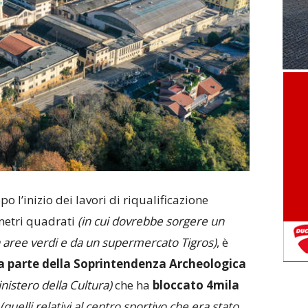
po l’inizio dei lavori di riqualificazione
metri quadrati
(in cui dovrebbe sorgere un
a aree verdi e da un supermercato Tigros)
, è
a parte della Soprintendenza Archeologica
inistero della Cultura)
che ha
bloccato 4mila
(quelli relativi al centro sportivo che era stato