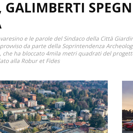
 GALIMBERTI SPEGN
A
varesino e le parole del Sindaco della Città Giardi
rovviso da parte della Soprintendenza Archeologic
, che ha bloccato 4mila metri quadrati del progetto,
dato alla Robur et Fides