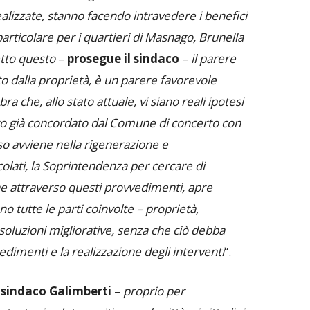
ealizzate, stanno facendo intravedere i benefici
particolare per i quartieri di Masnago, Brunella
etto questo
–
prosegue il sindaco
–
il parere
o dalla proprietà, è un parere favorevole
a che, allo stato attuale, vi siano reali ipotesi
o già concordato dal Comune di concerto con
o avviene nella rigenerazione e
colati, la Soprintendenza per cercare di
e attraverso questi provvedimenti, apre
ono tutte le parti coinvolte – proprietà,
luzioni migliorative, senza che ciò debba
edimenti e la realizzazione degli interventi
“.
l sindaco Galimberti
–
proprio per