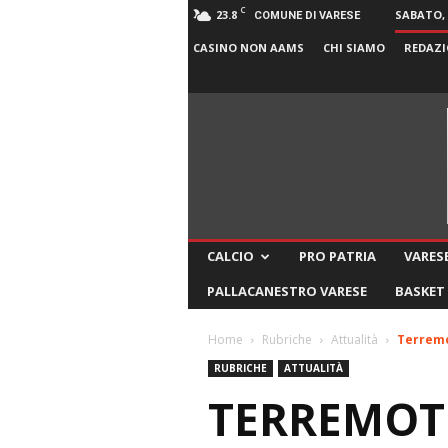
C
23.8
SABATO, 
COMUNE DI VARESE
CASINO NON AAMS
CHI SIAMO
REDAZI
CALCIO
PRO PATRIA
VARESE
PALLACANESTRO VARESE
BASKET
Home
Rubriche
Attualità
Terremo
RUBRICHE
ATTUALITÀ
TERREMOTO