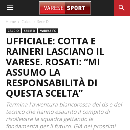
Home
Calcio
Serie D
CALCIO
SERIE D
VARESE FC
UFFICIALE: COTTA E
RAINERI LASCIANO IL
VARESE. ROSATI: “MI
ASSUMO LA
RESPONSABILITÀ DI
QUESTA SCELTA”
Termina l'avventura biancorossa del ds e del
tecnico che hanno esaurito il compito di
risollevare la squadra gettando le
fondamenta per il futuro. Già nei prossimi