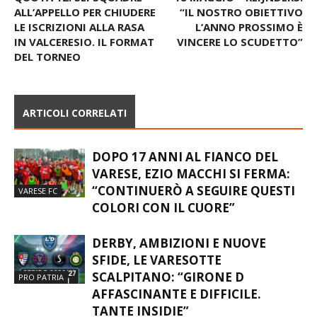
Articolo precedente
Articolo successivo
QUOTA 12: SEI SQUADRE
18 MAGGIO – REIJNDERS:
ALL’APPELLO PER CHIUDERE
“IL NOSTRO OBIETTIVO
LE ISCRIZIONI ALLA RASA
L’ANNO PROSSIMO È
IN VALCERESIO. IL FORMAT
VINCERE LO SCUDETTO”
DEL TORNEO
ARTICOLI CORRELATI
DOPO 17 ANNI AL FIANCO DEL
VARESE, EZIO MACCHI SI FERMA:
“CONTINUERÒ A SEGUIRE QUESTI
VARESE FC
COLORI CON IL CUORE”
DERBY, AMBIZIONI E NUOVE
SFIDE, LE VARESOTTE