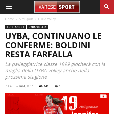
Home
Altri Sport
UYBA Volley
ALTRI SPORT
UYBA VOLLEY
UYBA, CONTINUANO LE
CONFERME: BOLDINI
RESTA FARFALLA
La palleggiatrice classe 1999 giocherà con la
maglia della UYBA Volley anche nella
prossima stagione
12 Aprile 2024, 12:15
141
0