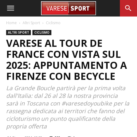
Home
Altri Sport
Ciclismo
ALTRI SPORT
CICLISMO
VARESE AL TOUR DE
FRANCE CON VISTA SUL
2025: APPUNTAMENTO A
FIRENZE CON BECYCLE
La Grande Boucle partirà per la prima volta
dall'Italia: dal 26 al 28 la nostra provincia
sarà in Toscana con #varesedoyoubike per la
rassegna dedicata ai territori che fanno del
cicloturismo un punto qualificante della
propria offerta