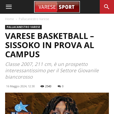
Home
Pallacanestro Varese
PALLACANESTRO VARESE
VARESE BASKETBALL –
SISSOKO IN PROVA AL
CAMPUS
Classe 2007, 211 cm, è un prospetto
interessantissimo per il Settore Giovanile
biancorosso
16 Maggio 2024, 12:30
2543
0