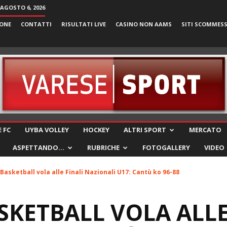
 AGOSTO 6, 2026
ONE
CONTATTI
RISULTATI LIVE
CASINO NON AAMS
SITI SCOMMES
VareseSport
 FC
UYBA VOLLEY
HOCKEY
ALTRI SPORT
MERCATO
ASPETTANDO…
RUBRICHE
FOTOGALLERY
VIDEO
Basketball vola alle Finali Nazionali U17: Cantù ko 96-88
SKETBALL VOLA ALLE