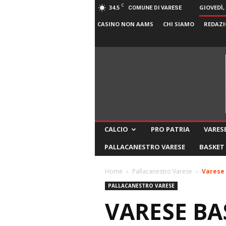
C
34.5
GIOVEDÌ,
COMUNE DI VARESE
CASINO NON AAMS
CHI SIAMO
REDAZI
CALCIO
PRO PATRIA
VARESE
PALLACANESTRO VARESE
BASKET
Home
Pallacanestro Varese
Varese 
PALLACANESTRO VARESE
VARESE BA