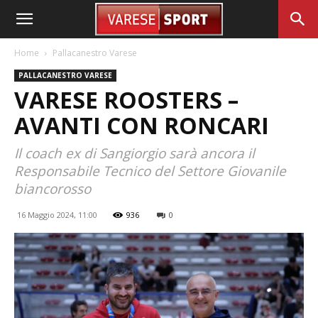
Home
Pallacanestro Varese
PALLACANESTRO VARESE
VARESE ROOSTERS –
AVANTI CON RONCARI
Il coach ex di Sangiorgio sarà ancora il
Responsabile Tecnico del Settore Giovanile
biancorosso
16 Maggio 2024, 11:00
936
0