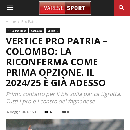
Home
Pro Patria
PRO PATRIA
CALCIO
SERIE C
VERTICE PRO PATRIA –
COLOMBO: LA
RICONFERMA COME
PRIMA OPZIONE. IL
2024/25 È GIÀ ADESSO
Primo contatto per il bis sulla panca tigrotta.
Tutti i pro e i contro del fagnanese
6 Maggio 2024, 16:15
435
0