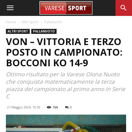
Home
Altri Sport
Pallanuoto
ALTRI SPORT
PALLANUOTO
VON – VITTORIA E TERZO
POSTO IN CAMPIONATO:
BOCCONI KO 14-9
Ottimo risultato per la Varese Olona Nuoto
che conquista matematicamente la terza
piazza del campionato al primo anno in Serie
C
27 Maggio 2024, 10:30
164
0