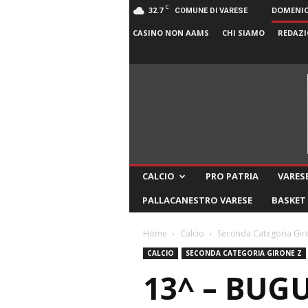
C
32.7
DOMENICA
COMUNE DI VARESE
CASINO NON AAMS
CHI SIAMO
REDAZI
CALCIO
PRO PATRIA
VARESE
PALLACANESTRO VARESE
BASKET
Home
Calcio
Seconda Categoria Gir
CALCIO
SECONDA CATEGORIA GIRONE Z
13^ – BUG