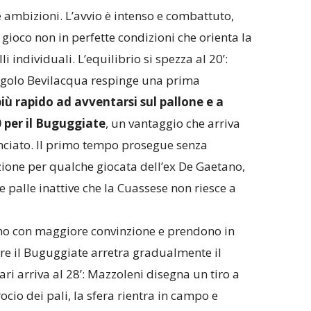
 ambizioni. L’avvio è intenso e combattuto,
gioco non in perfette condizioni che orienta la
i individuali. L’equilibrio si spezza al 20’:
angolo Bevilacqua respinge una prima
più rapido ad avventarsi sul pallone e a
0 per il Buguggiate
, un vantaggio che arriva
lanciato. Il primo tempo prosegue senza
ezione per qualche giocata dell’ex De Gaetano,
 palle inattive che la Cuassese non riesce a
rano con maggiore convinzione e prendono in
re il Buguggiate arretra gradualmente il
ari arriva al 28’: Mazzoleni disegna un tiro a
rocio dei pali, la sfera rientra in campo e