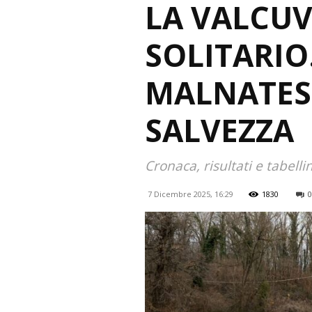
LA VALCUV
SOLITARIO.
MALNATESE
SALVEZZA
Cronaca, risultati e tabelli
7 Dicembre 2025, 16:29
1830
0