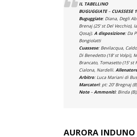
IL TABELLINO
BUGUGGIATE
–
CUASSESE 1-
Buguggiate
: Diana, Degli Ab
Brenaj (25’ st Del Vecchio), I
Qosaj).
A disposizione
: Da P
Bongiolatti
Cuassese
: Bevilacqua, Caldo
Di Benedetto (18’ st Volpi), M
Brancato, Tomasetto (15’ st 
Cialona, Nardelli.
Allenator
Arbitro
: Luca Mariani di Bus
Marcatori
: pt: 20’ Bregnaj (B
Note
–
Ammoniti
: Binda (B)
AURORA INDUNO 