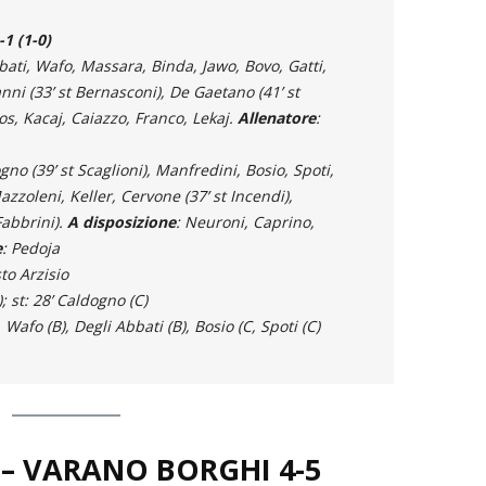
1 (1-0)
bati, Wafo, Massara, Binda, Jawo, Bovo, Gatti,
anni (33’ st Bernasconi), De Gaetano (41’ st
os, Kacaj, Caiazzo, Franco, Lekaj.
Allenatore
:
gno (39’ st Scaglioni), Manfredini, Bosio, Spoti,
azzoleni, Keller, Cervone (37’ st Incendi),
Fabbrini).
A disposizione
: Neuroni, Caprino,
e
: Pedoja
to Arzisio
); st: 28’ Caldogno (C)
, Wafo (B), Degli Abbati (B), Bosio (C, Spoti (C)
– VARANO BORGHI
4-5