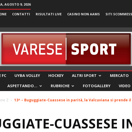
, AGOSTO 9, 2026
ONE
CONTATTI
RISULTATI LIVE
CASINO NON AAMS
SITI SCOMMES
VareseSport
 FC
UYBA VOLLEY
HOCKEY
ALTRI SPORT
MERCATO
ASPETTANDO…
RUBRICHE
FOTOGALLERY
VIDEO
one Z
13^ – Buguggiate-Cuassese in parità, la Valcuviana si prende il 
UGGIATE-CUASSESE IN