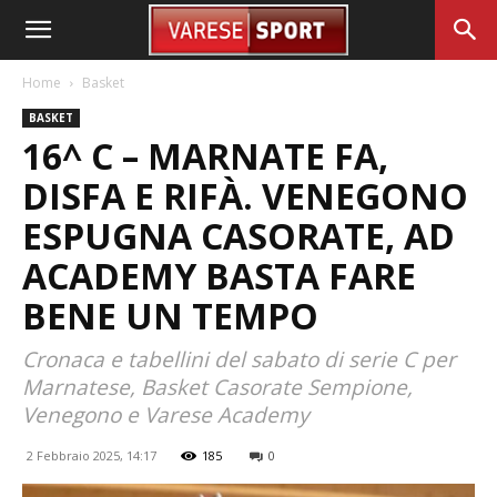
Home
Basket
BASKET
16^ C – MARNATE FA,
DISFA E RIFÀ. VENEGONO
ESPUGNA CASORATE, AD
ACADEMY BASTA FARE
BENE UN TEMPO
Cronaca e tabellini del sabato di serie C per
Marnatese, Basket Casorate Sempione,
Venegono e Varese Academy
2 Febbraio 2025, 14:17
185
0