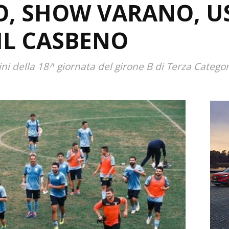
, SHOW VARANO, U
IL CASBENO
lini della 18^ giornata del girone B di Terza Categor