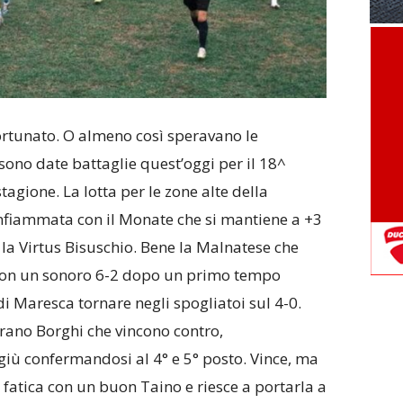
tunato. O almeno così speravano le
sono date battaglie quest’oggi per il 18^
agione. La lotta per le zone alte della
infiammata con il Monate che si mantiene a +3
 la Virtus Bisuschio. Bene la Malnatese che
 con un sonoro 6-2 dopo un primo tempo
 di Maresca tornare negli spogliatoi sul 4-0.
ano Borghi che vincono contro,
ggiù confermandosi al 4° e 5° posto. Vince, ma
 fatica con un buon Taino e riesce a portarla a