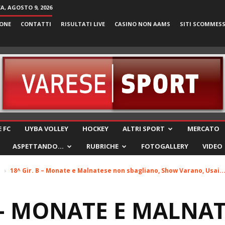
, AGOSTO 9, 2026
ONE
CONTATTI
RISULTATI LIVE
CASINO NON AAMS
SITI SCOMMES
VareseSport
 FC
UYBA VOLLEY
HOCKEY
ALTRI SPORT
MERCATO
ASPETTANDO…
RUBRICHE
FOTOGALLERY
VIDEO
e
18^ Gir. B – Monate e Malnatese non sbagliano, Show Varano, Usai..
B – MONATE E MALNA