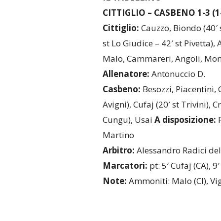
CITTIGLIO – CASBENO 1-3 (1
Cittiglio:
Cauzzo, Biondo (40′ 
st Lo Giudice – 42′ st Pivetta), A
Malo, Cammareri, Angoli, Mon
Allenatore:
Antonuccio D.
Casbeno:
Besozzi, Piacentini, 
Avigni), Cufaj (20′ st Trivini), Cr
Cungu), Usai
A disposizione:
P
Martino
Arbitro:
Alessandro Radici del
Marcatori:
pt: 5′ Cufaj (CA), 9′
Note:
Ammoniti: Malo (CI), Vigo