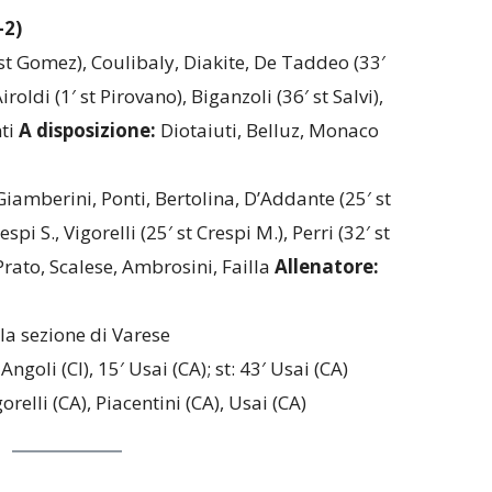
-2)
st Gomez), Coulibaly, Diakite, De Taddeo (33′
iroldi (1′ st Pirovano), Biganzoli (36′ st Salvi),
ti
A disposizione:
Diotaiuti, Belluz, Monaco
Giamberini, Ponti, Bertolina, D’Addante (25′ st
espi S., Vigorelli (25′ st Crespi M.), Perri (32′ st
rato, Scalese, Ambrosini, Failla
Allenatore:
la sezione di Varese
 Angoli (CI), 15′ Usai (CA); st: 43′ Usai (CA)
relli (CA), Piacentini (CA), Usai (CA)