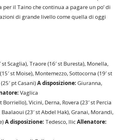
a per il Taino che continua a pagare un po’ di
zioni di grande livello come quella di oggi
′ st Scaglia), Traore (16′ st Buresta), Monella,
(15′ st Moise), Montemezzo, Sottocorna (19′ st
(25′ pt Casani)
A disposizione:
Giuranna,
enatore:
Vaglica
t Borriello), Vicini, Derna, Rovera (23′ st Percia
), Baalaoui (23′ st Abdel Hak), Granai, Morandi,
e)
A disposizione:
Tedesco, Ilic
Allenatore: