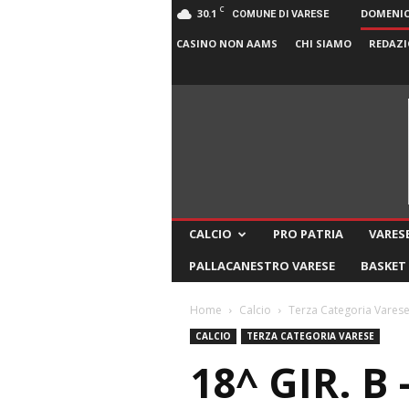
C
30.1
DOMENICA
COMUNE DI VARESE
CASINO NON AAMS
CHI SIAMO
REDAZI
CALCIO
PRO PATRIA
VARESE
PALLACANESTRO VARESE
BASKET
Home
Calcio
Terza Categoria Vares
CALCIO
TERZA CATEGORIA VARESE
18^ GIR. 