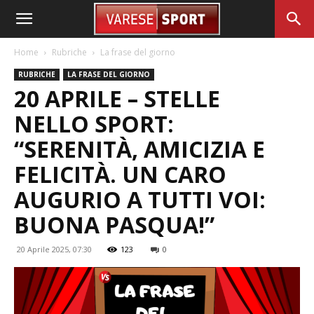
Home
Rubriche
La frase del giorno
RUBRICHE
LA FRASE DEL GIORNO
20 APRILE – STELLE
NELLO SPORT:
“SERENITÀ, AMICIZIA E
FELICITÀ. UN CARO
AUGURIO A TUTTI VOI:
BUONA PASQUA!”
20 Aprile 2025, 07:30
123
0