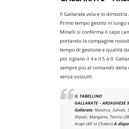
Il Gallarate vola e lo dimostr
Primo tempo gestito in lungo e
Minelli si conferma il capo ca
portando la compagine rossobl
tempo di gestione e qualità d
poi siglano il 4 e il 5 a 0. Gall
sempre più al comando della cl
senza sussulti.
IL TABELLINO
GALLARATE
–
ARSAGHESE 5-
Gallarate
: Maiorca, Salvati, S
Shpati, Mangano, Torcisi (38’
Arapi (40’ st Chakiri)
A dispo