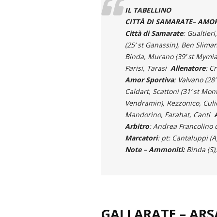
IL TABELLINO
CITTÀ DI SAMARATE
–
AMOR 
Città di Samarate
: Gualtier
(25’ st Ganassin), Ben Slimane
Binda, Murano (39’ st Mymia
Parisi, Tarasi
Allenatore
: C
Amor Sportiva
: Valvano (28
Caldart, Scattoni (31’ st Monti
Vendramin), Rezzonico, Culici
Mandorino, Farahat, Canti
Arbitro
: Andrea Francolino d
Marcatori
: pt: Cantaluppi (A)
Note
–
Ammoniti:
Binda (S),
GALLARATE
–
ARS