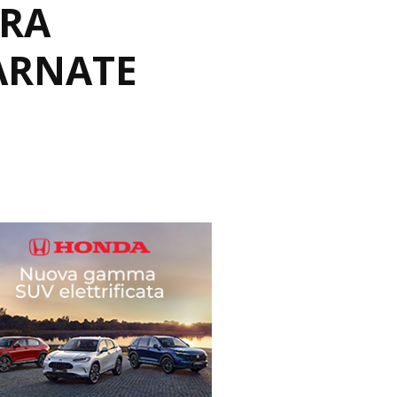
RRA
ARNATE