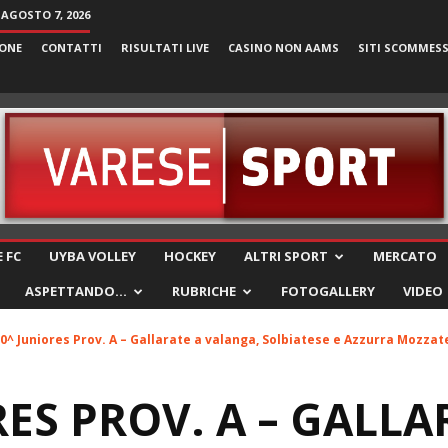
 AGOSTO 7, 2026
ONE
CONTATTI
RISULTATI LIVE
CASINO NON AAMS
SITI SCOMMES
VareseSport
 FC
UYBA VOLLEY
HOCKEY
ALTRI SPORT
MERCATO
ASPETTANDO…
RUBRICHE
FOTOGALLERY
VIDEO
0^ Juniores Prov. A – Gallarate a valanga, Solbiatese e Azzurra Mozzate
RES PROV. A – GALLA