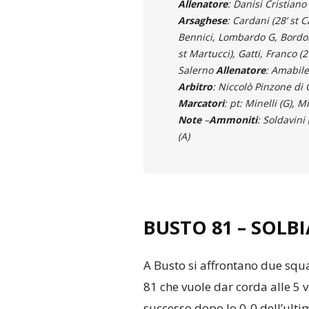
Allenatore
: Danisi Cristiano
Arsaghese
: Cardani (28’ st C
Bennici, Lombardo G, Bordoni
st Martucci), Gatti, Franco (2
Salerno
Allenatore
: Amabile
Arbitro
: Niccolò Pinzone di 
Marcatori
: pt: Minelli (G), M
Note
–
Ammoniti
: Soldavini 
(A)
BUSTO 81
–
SOLBI
A Busto si affrontano due squ
81 che vuole dar corda alle 5 vit
successo dopo lo 0-0 dell’ultim