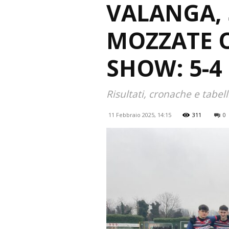
VALANGA, 
MOZZATE 
SHOW: 5-4
Risultati, cronache e tabel
11 Febbraio 2025, 14:15
311
0