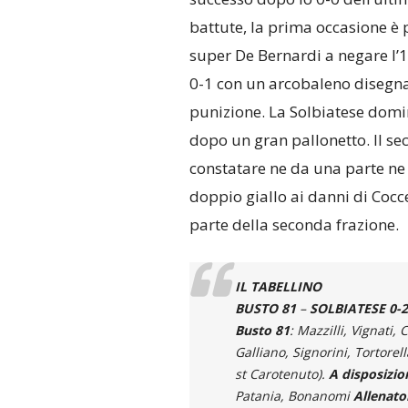
battute, la prima occasione è 
super De Bernardi a negare l’1-
0-1 con un arcobaleno disegna
punizione. La Solbiatese domin
dopo un gran pallonetto. Il s
constatare ne da una parte ne d
doppio giallo ai danni di Cocc
parte della seconda frazione.
IL TABELLINO
BUSTO 81
–
SOLBIATESE 0-2 
Busto 81
: Mazzilli, Vignati, 
Galliano, Signorini, Tortorel
st Carotenuto).
A disposizio
Patania, Bonanomi
Allenato