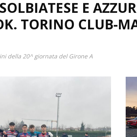
SOLBIATESE E AZZU
OK. TORINO CLUB-M
lini della 20^ giornata del Girone A