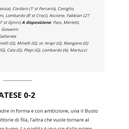
asisa), Cordaro (1’ st Ferrario), Coniglio,
, Lombardo (8’ st Croci), Ascione, Fabbian (21’
1’ st Gjinni)
A disposizione
: Paio, Merletti,
 Giovanni
Gallarate
inelli (G), Minelli (G); st: Arapi (G), Mangano (G)
(G), Cala (G), Plepi (G), Lombardo (A), Martucci
ATESE 0-2
adre in forma e con ambizione, una il Busto
torie di fila, l’altra che vuole tornare al
o turno. La partita è viva sin dalle prime