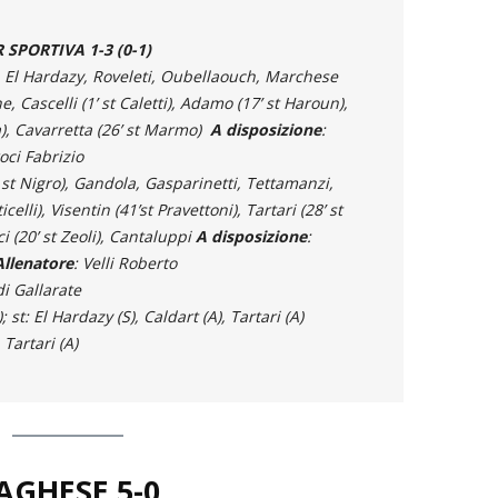
SPORTIVA 1-3 (0-1)
i, El Hardazy, Roveleti, Oubellaouch, Marchese
, Cascelli (1’ st Caletti), Adamo (17’ st Haroun),
), Cavarretta (26’ st Marmo)
A disposizione
:
roci Fabrizio
’ st Nigro), Gandola, Gasparinetti, Tettamanzi,
celli), Visentin (41’st Pravettoni), Tartari (28’ st
 (20’ st Zeoli), Cantaluppi
A disposizione
:
Allenatore
: Velli Roberto
i Gallarate
; st: El Hardazy (S), Caldart (A), Tartari (A)
 Tartari (A)
AGHESE 5-0