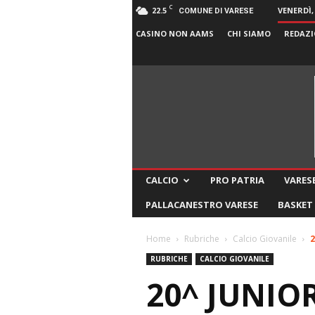
C
22.5
VENERDÌ,
COMUNE DI VARESE
CASINO NON AAMS
CHI SIAMO
REDAZI
CALCIO
PRO PATRIA
VARESE
PALLACANESTRO VARESE
BASKET
Home
Rubriche
Calcio Giovanile
2
RUBRICHE
CALCIO GIOVANILE
20^ JUNIO