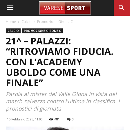
Home
Calcio
Promozione Girone C
CALCIO
PROMOZIONE GIRONE C
21^ – PALAZZI:
“RITROVIAMO FIDUCIA.
CON L’ACADEMY
UBOLDO COME UNA
FINALE”
Parola al mister del Valle Olona in vista del
match salvezza contro l'ultima in classifica. I
pronostici di giornata
15 Febbraio 2025, 11:00
481
0