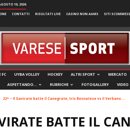
AGOSTO 10, 2026
ONE
CONTATTI
RISULTATI LIVE
CASINO NON AAMS
SITI SCOMMES
VareseSport
 FC
UYBA VOLLEY
HOCKEY
ALTRI SPORT
MERCATO
ASPETTANDO…
RUBRICHE
FOTOGALLERY
VIDEO
22^ – Il Gavirate batte il Canegrate, tris Besnatese vs il Verbano....
AVIRATE BATTE IL CA