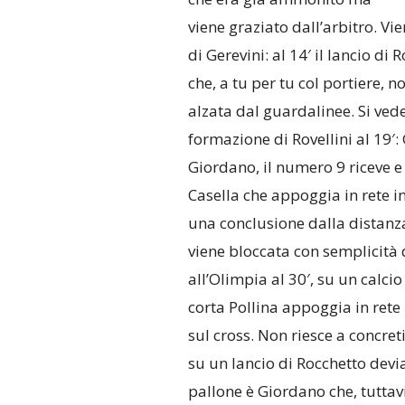
viene graziato dall’arbitro. Vi
di Gerevini: al 14′ il lancio d
che, a tu per tu col portiere,
alzata dal guardalinee. Si ved
formazione di Rovellini al 19′:
Giordano, il numero 9 riceve e 
Casella che appoggia in rete i
una conclusione dalla distanza
viene bloccata con semplicità
all’Olimpia al 30′, su un calc
corta Pollina appoggia in rete
sul cross. Non riesce a concre
su un lancio di Rocchetto devia
pallone è Giordano che, tuttavi