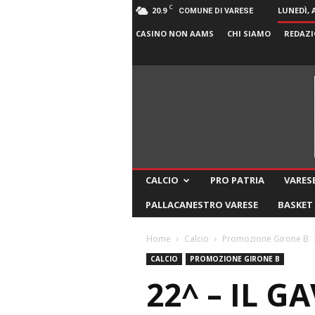
C
20.9
LUNEDÌ, 
COMUNE DI VARESE
CASINO NON AAMS
CHI SIAMO
REDAZI
CALCIO
PRO PATRIA
VARESE
PALLACANESTRO VARESE
BASKET
Home
Calcio
Promozione Girone B
CALCIO
PROMOZIONE GIRONE B
22^ – IL G