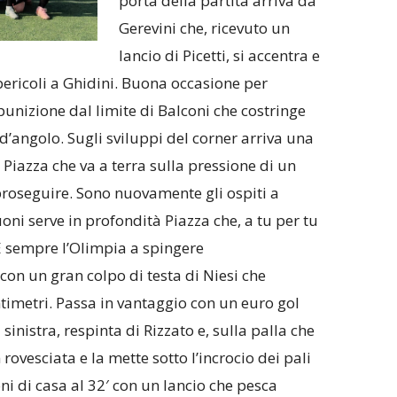
porta della partita arriva da
Gerevini che, ricevuto un
lancio di Picetti, si accentra e
pericoli a Ghidini. Buona occasione per
punizione dal limite di Balconi che costringe
d’angolo. Sugli sviluppi del corner arriva una
Piazza che va a terra sulla pressione di un
 proseguire. Sono nuovamente gli ospiti a
uoni serve in profondità Piazza che, a tu per tu
 È sempre l’Olimpia a spingere
 con un gran colpo di testa di Niesi che
timetri. Passa in vantaggio con un euro gol
sinistra, respinta di Rizzato e, sulla palla che
 rovesciata e la mette sotto l’incrocio dei pali
ni di casa al 32′ con un lancio che pesca