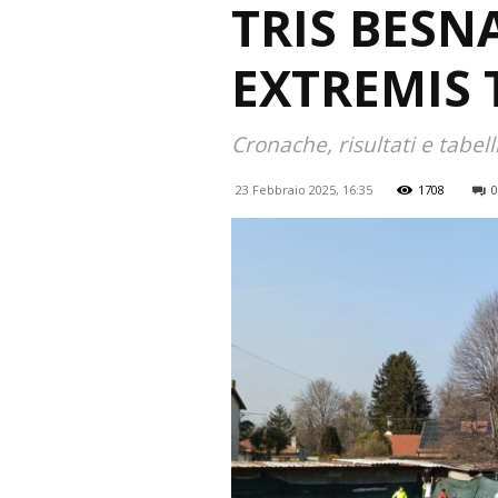
TRIS BESNA
EXTREMIS 
Cronache, risultati e tabel
23 Febbraio 2025, 16:35
1708
0