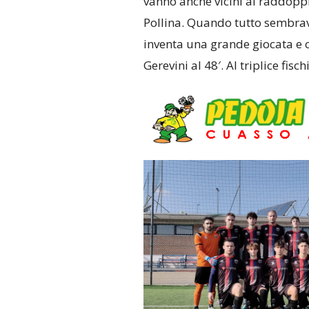
vanno anche vicini al raddoppi
Pollina. Quando tutto sembrava
inventa una grande giocata e 
Gerevini al 48′. Al triplice fisch