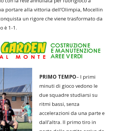
o con la rete annullata per fuorigioco a
 portare alla vittoria dell’Olimpia, Mocellin
conquista un rigore che viene trasformato da
io è 1-1.
PRIMO TEMPO
– I primi
minuti di gioco vedono le
due squadre studiarsi su
ritmi bassi, senza
accelerazioni da una parte e
dall’altra. Il primo tiro in