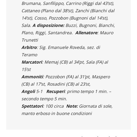
Brumana, Sanfilippo, Carrino (Riggi dal 43’st),
Cattaneo (Plano dal 38’st), Zanchi (Bianchi dal
14’st), Cosso, Pozzobon (Bugnoni dal 14’st),
Sala.
A disposizione:
Buzzi, Bugnoni, Bianchi,
Plano, Riggi, Santandrea.
Allenatore
: Mauro
Trunetti
Arbitro
: Sig. Emanuele Roveda, sez. di
Teramo
Marcatori
: Memaj (CB) al 34’pt, Sala (FA) al
15’st
Ammoniti
: Pozzobon (FA) al 31’pt, Maspero
(CB) al 17’st, Rosadini (CB) al 23’st,
Angoli
5-1
Recuperi
: primo tempo 1 min. –
secondo tempo 5 min.
Spettatori
: 100 circa
Note:
Giornata di sole,
manto erboso in buone condizioni