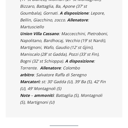
Bizzaro, Battaglia, Ba, Apone (37’ st
Goumbala), Gornati.
A disposizione
: Lepore,
Bellin, Giacchino, zocco.
Allenatore
:
Martusciello
Union Villa Cassano
: Maccecchini, Pietroboni,
Napolitano, Bardhocaj, Vecchio (19’ st Nardi),
Martignoni, Wafo, Gaudio (12’ st Gjini),
Maniscalo (28’ st Gadda), Pozzi (33’ st Fin),
Bogni (32’ st Schioppa).
A disposizione
:
Torrente.
Allenatore
: Colombo
arbitro
: Salvatore Raffa di Seregno
Marcatori:
st: 30’ Gadda (U), 39’ Ba (S), 42’ Fin
(U), 49’ Montagnoli (S)
Note
–
ammoniti
: Battaglia (S), Montagnoli
(S), Martignoni (U)