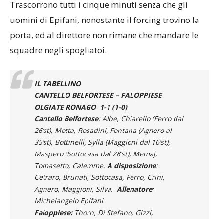
Trascorrono tutti i cinque minuti senza che gli
uomini di Epifani, nonostante il forcing trovino la
porta, ed al direttore non rimane che mandare le
squadre negli spogliatoi.
IL TABELLINO
CANTELLO BELFORTESE – FALOPPIESE
OLGIATE RONAGO 1-1 (1-0)
Cantello Belfortese
: Albe, Chiarello (Ferro dal
26’st), Motta, Rosadini, Fontana (Agnero al
35’st), Bottinelli, Sylla (Maggioni dal 16’st),
Maspero (Sottocasa dal 28’st), Memaj,
Tomasetto, Calemme.
A disposizione
:
Cetraro, Brunati, Sottocasa, Ferro, Crini,
Agnero, Maggioni, Silva.
Allenatore
:
Michelangelo Epifani
Faloppiese:
Thorn, Di Stefano, Gizzi,