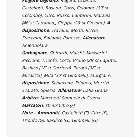
Folgore Legnano
: Rogora, Orlando,
Castellotti, Rosana, Cozzi, Colombo (39’ st
Colombo), Citro, Russo, Cantarini, Marzola
(46’ st Cattaneo), Cioppa (26’ st Pinzone).
A
disposizione
: Travaini, Monti, Riccio,
Stecchini, Ballabio, Panozzo.
Allenatore
:
Amendolara
Garbagnate
: Ghirardi, Malshi, Masserini,
Piccione, Trionfo, Cozzi, Bruno (28’ st Caputo),
Basilico (18’ st Carriero), Perotti (38’ st
Micalizzi), Mita (30’ st Gimmelli), Murgia.
A
disposizione
: Schiavone, Edouou, Murrizi,
Scaratti, Spiezia.
Allenatore
: Dalla Grana
Arbitro
: Marchetti Samuele di Crema
Marcatori
: st: 45’ Citro (F)
Note
–
Ammoniti
: Castellotti (F), Citro (F),
Trionfo (G), Basilico (G), Gimmelli (G)