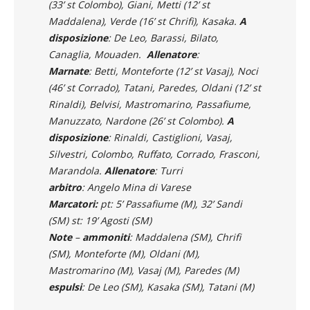
(33’ st Colombo), Giani, Metti (12’ st
Maddalena), Verde (16’ st Chrifi), Kasaka.
A
disposizione
: De Leo, Barassi, Bilato,
Canaglia, Mouaden.
Allenatore
:
Marnate
: Betti, Monteforte (12’ st Vasaj), Noci
(46’ st Corrado), Tatani, Paredes, Oldani (12’ st
Rinaldi), Belvisi, Mastromarino, Passafiume,
Manuzzato, Nardone (26’ st Colombo).
A
disposizione
: Rinaldi, Castiglioni, Vasaj,
Silvestri, Colombo, Ruffato, Corrado, Frasconi,
Marandola.
Allenatore
: Turri
arbitro
: Angelo Mina di Varese
Marcatori:
pt: 5’ Passafiume (M), 32’ Sandi
(SM) st: 19’ Agosti (SM)
Note
–
ammoniti
: Maddalena (SM), Chrifi
(SM), Monteforte (M), Oldani (M),
Mastromarino (M), Vasaj (M), Paredes (M)
espulsi
: De Leo (SM), Kasaka (SM), Tatani (M)