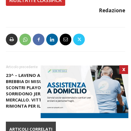
RIUSLTATI E CLASSIFICA
Redazione
Articolo precedente
Articolo successivo
X
23^ – LAVENO A VALANGA,
23^ – VERBANO: SCATTO
BREBBIA DI MISURA.
SALVEZZA, OLIMPIA
SCONTRI PLAYOFF DA X,
TRAVOLTA DALL’AURORA
SORRIDONO JERAGHESE E
CANTALUPO. VALLE OLONA
MERCALLO. VITTORIA IN
PAREGGIO AMARO
RIMONTA PER IL CARAVATE
ARTICOLI CORRELATI