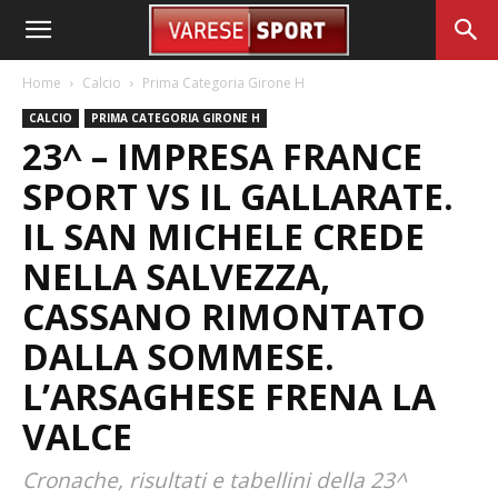
Home
Calcio
Prima Categoria Girone H
CALCIO
PRIMA CATEGORIA GIRONE H
23^ – IMPRESA FRANCE
SPORT VS IL GALLARATE.
IL SAN MICHELE CREDE
NELLA SALVEZZA,
CASSANO RIMONTATO
DALLA SOMMESE.
L’ARSAGHESE FRENA LA
VALCE
Cronache, risultati e tabellini della 23^