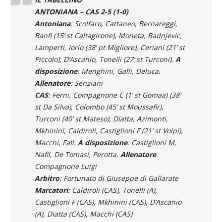
ANTONIANA – CAS 2-5 (1-0)
Antoniana
: Scolfaro, Cattaneo, Bernareggi,
Banfi (15’ st Caltagirone), Moneta, Badnjevic,
Lamperti, Iorio (38’ pt Migliore), Ceriani (21’ st
Piccolo), D’Ascanio, Tonelli (27’ st Turconi).
A
disposizione
: Menghini, Galli, Deluca.
Allenatore
: Senziani
CAS
: Ferni, Compagnone C (1’ st Gomaa) (38’
st Da Silva), Colombo (45’ st Moussafir),
Turconi (40’ st Mateso), Diatta, Azimonti,
Mkhinini, Caldiroli, Castiglioni F (21’ st Volpi),
Macchi, Fall.
A disposizione
: Castiglioni M,
Nafil, De Tomasi, Perotta.
Allenatore
:
Compagnone Luigi
Arbitro
: Fortunato di Giuseppe di Gallarate
Marcatori
: Caldiroli (CAS), Tonelli (A),
Castiglioni F (CAS), Mkhinini (CAS), D’Ascanio
(A), Diatta (CAS), Macchi (CAS)