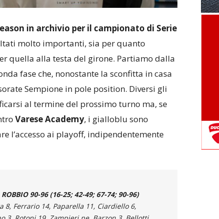
eason in archivio per il campionato di Serie
ultati molto importanti, sia per quanto
er quella alla testa del girone. Partiamo dalla
onda fase che, nonostante la sconfitta in casa
rate Sempione in pole position. Diversi gli
icarsi al termine del prossimo turno ma, se
ntro
Varese Academy
, i gialloblu sono
are l’accesso ai playoff, indipendentemente
BBIO 90-96 (16-25; 42-49; 67-74; 90-96)
a 8, Ferrario 14, Paparella 11, Ciardiello 6,
o 3, Rotoni 19, Zampieri ne, Barzon 3, Bellotti