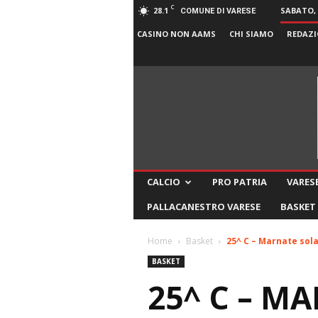
C
28.1
SABATO, 
COMUNE DI VARESE
CASINO NON AAMS
CHI SIAMO
REDAZI
CALCIO
PRO PATRIA
VARESE
PALLACANESTRO VARESE
BASKET
Home
Basket
25^ C – Marnate sol
BASKET
25^ C – M