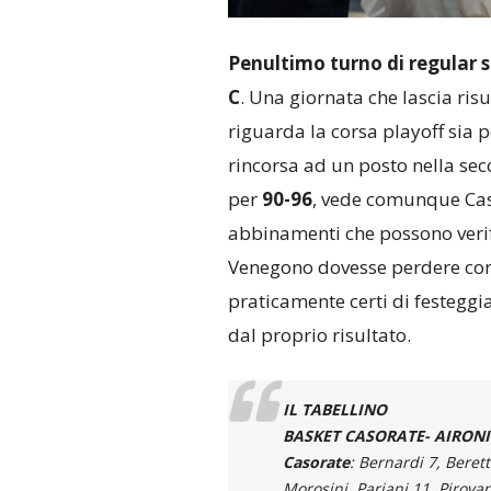
Penultimo turno di regular s
C
. Una giornata che lascia ris
riguarda la corsa playoff sia p
rincorsa ad un posto nella sec
per
90-96
, vede comunque Caso
abbinamenti che possono verif
Venegono dovesse perdere co
praticamente certi di festeggi
dal proprio risultato.
IL TABELLINO
BASKET CASORATE- AIRONI RO
Casorate
: Bernardi 7, Berett
Morosini, Pariani 11, Pirovan