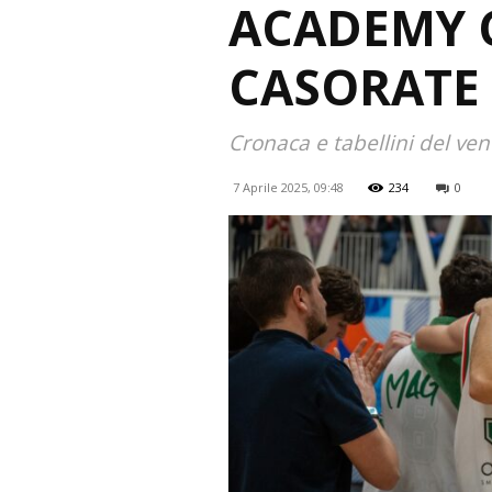
ACADEMY C
CASORATE 
Cronaca e tabellini del ve
7 Aprile 2025, 09:48
234
0