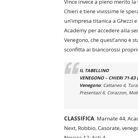
Vince invece a pieno merito l
Chieri e tiene vivissime le spe
un’impresa titanica a Ghezzi e
Academy per accedere alla sec
Venegono, che quest’anno è st
sconfitta ai biancorossi propri
IL TABELLINO
VENEGONO – CHIERI 71-63 (1
Venegono
: Cattaneo 4, Tura
Presentazi 6, Corazzon, Motta
CLASSIFICA
: Marnate 44; Acad
Next, Robbio, Casorate, venego