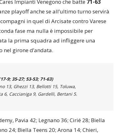
a Cares Impianti Venegono che batte
71-63
ranze playoff anche se all’ultimo turno servirà
 compagni in quel di Arcisate contro Varese
onda fase ma nulla è impossibile per
ata la prima squadra ad infliggere una
o nel girone d’andata.
7-9; 35-27; 53-53; 71-63)
no 13, Ghezzi 13, Bellotti 15, Toluwa,
 6, Caccianiga 9, Gardelli, Bertani 5.
emy, Pavia 42; Legnano 36; Cirié 28; Biella
no 24; Biella Teens 20; Arona 14; Chieri,