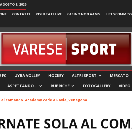
AGOSTO 8, 2026
ONE
CONTATTI
RISULTATI LIVE
CASINO NON AAMS
SITI SCOMMES
VareseSport
 FC
UYBA VOLLEY
HOCKEY
ALTRI SPORT
MERCATO
ASPETTANDO…
RUBRICHE
FOTOGALLERY
VIDEO
a al comando. Academy cade a Pavia, Venegono...
ARNATE SOLA AL CO