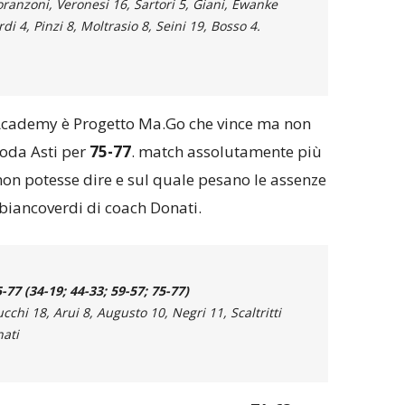
oranzoni, Veronesi 16, Sartori 5, Giani, Ewanke
i 4, Pinzi 8, Moltrasio 8, Seini 19, Bosso 4.
 Academy è Progetto Ma.Go che vince ma non
coda Asti per
75-77
. match assolutamente più
 non potesse dire e sul quale pesano le assenze
la biancoverdi di coach Donati.
7 (34-19; 44-33; 59-57; 75-77)
ucchi 18, Arui 8, Augusto 10, Negri 11, Scaltritti
nati