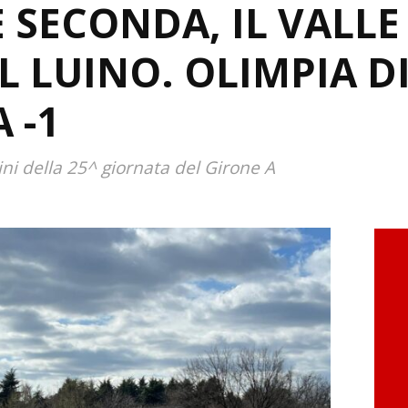
 SECONDA, IL VALL
IL LUINO. OLIMPIA D
 -1
lini della 25^ giornata del Girone A