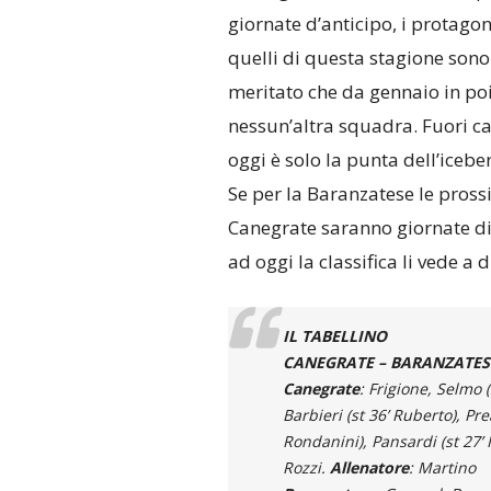
giornate d’anticipo, i protagon
quelli di questa stagione son
meritato che da gennaio in poi
nessun’altra squadra. Fuori cate
oggi è solo la punta dell’icebe
Se per la Baranzatese le pross
Canegrate saranno giornate di f
ad oggi la classifica li vede a
IL TABELLINO
CANEGRATE – BARANZATESE 
Canegrate
: Frigione, Selmo 
Barbieri (st 36’ Ruberto), Pre
Rondanini), Pansardi (st 27’ I
Rozzi.
Allenatore
: Martino