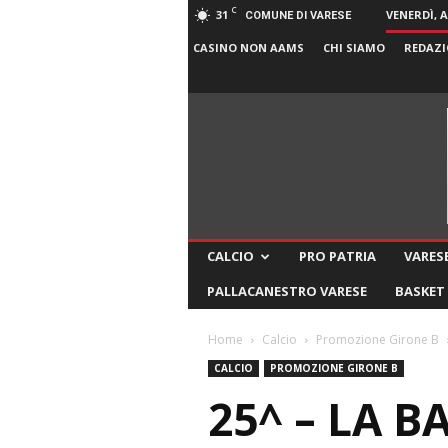
C
31
VENERDÌ, 
COMUNE DI VARESE
CASINO NON AAMS
CHI SIAMO
REDAZI
CALCIO
PRO PATRIA
VARESE
PALLACANESTRO VARESE
BASKET
Home
Calcio
Promozione Girone B
CALCIO
PROMOZIONE GIRONE B
25^ – LA 