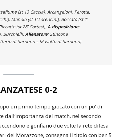
ssafiume (st 13 Caccia), Arcangeloni, Perotta,
cchi), Monolo (st 1’ Lorencini), Boccato (st 1’
iccatto (st 28’ Cortesi).
A disposizione
:
, Burchielli.
Allenatore
: Stincone
Letterio di Saronno – Masotto di Saronno)
ANZATESE 0-2
opo un primo tempo giocato con un po’ di
te dall’importanza del match, nel secondo
accendono e gonfiano due volte la rete difesa
ari del Morazzone, consegna il titolo con ben 5