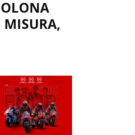
E OLONA
I MISURA,