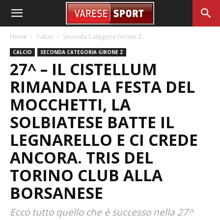
Home
Calcio
Seconda Categoria Girone Z
CALCIO
SECONDA CATEGORIA GIRONE Z
27^ – IL CISTELLUM
RIMANDA LA FESTA DEL
MOCCHETTI, LA
SOLBIATESE BATTE IL
LEGNARELLO E CI CREDE
ANCORA. TRIS DEL
TORINO CLUB ALLA
BORSANESE
Ecco tutto quello che è successo nella 27^