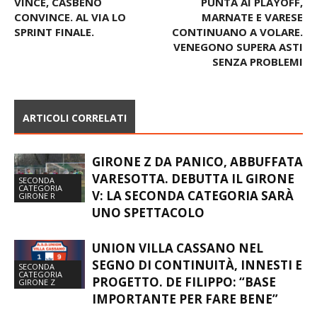
25^ GIR. B – VARANO
24^ C – CASORATE SALVA E
VINCE, CASBENO
PUNTA AI PLAYOFF,
CONVINCE. AL VIA LO
MARNATE E VARESE
SPRINT FINALE.
CONTINUANO A VOLARE.
VENEGONO SUPERA ASTI
SENZA PROBLEMI
ARTICOLI CORRELATI
GIRONE Z DA PANICO, ABBUFFATA
VARESOTTA. DEBUTTA IL GIRONE
SECONDA
CATEGORIA
V: LA SECONDA CATEGORIA SARÀ
GIRONE R
UNO SPETTACOLO
UNION VILLA CASSANO NEL
SEGNO DI CONTINUITÀ, INNESTI E
SECONDA
CATEGORIA
PROGETTO. DE FILIPPO: “BASE
GIRONE Z