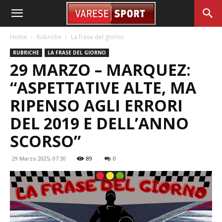
Home
Rubriche
La frase del giorno
RUBRICHE
LA FRASE DEL GIORNO
29 MARZO – MARQUEZ:
“ASPETTATIVE ALTE, MA
RIPENSO AGLI ERRORI
DEL 2019 E DELL’ANNO
SCORSO”
29 Marzo 2025, 07:30
89
0