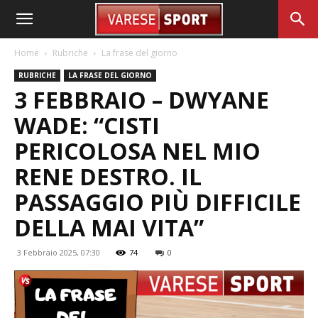
Home
Rubriche
La frase del giorno
RUBRICHE
LA FRASE DEL GIORNO
3 FEBBRAIO – DWYANE
WADE: “CISTI
PERICOLOSA NEL MIO
RENE DESTRO. IL
PASSAGGIO PIÙ DIFFICILE
DELLA MAI VITA”
3 Febbraio 2025, 07:30
74
0