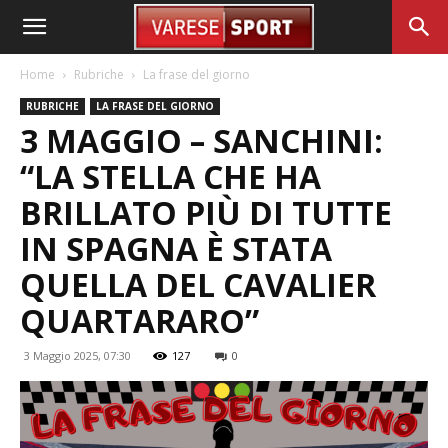
Home
Rubriche
La frase del giorno
RUBRICHE
LA FRASE DEL GIORNO
3 MAGGIO – SANCHINI:
“LA STELLA CHE HA
BRILLATO PIÙ DI TUTTE
IN SPAGNA È STATA
QUELLA DEL CAVALIER
QUARTARARO”
3 Maggio 2025, 07:30
127
0