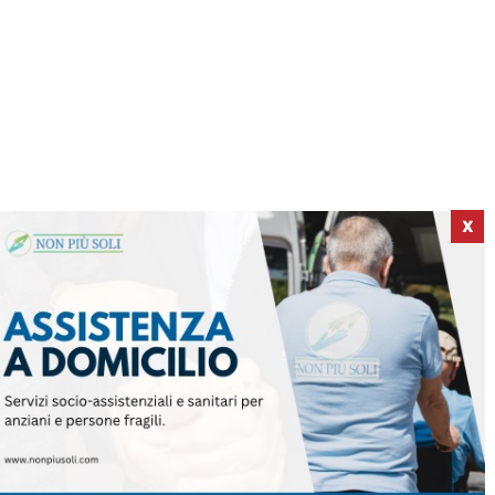
X
ICI