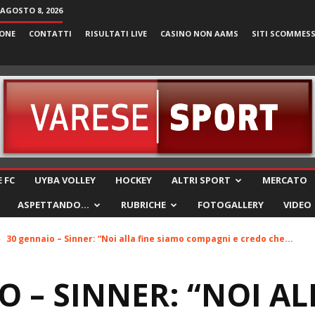
AGOSTO 8, 2026
ONE
CONTATTI
RISULTATI LIVE
CASINO NON AAMS
SITI SCOMMES
VareseSport
 FC
UYBA VOLLEY
HOCKEY
ALTRI SPORT
MERCATO
ASPETTANDO…
RUBRICHE
FOTOGALLERY
VIDEO
30 gennaio – Sinner: “Noi alla fine siamo compagni e credo che...
O – SINNER: “NOI AL