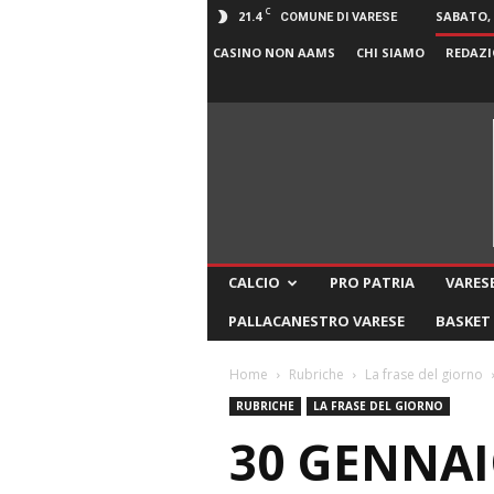
C
21.4
SABATO, 
COMUNE DI VARESE
CASINO NON AAMS
CHI SIAMO
REDAZI
CALCIO
PRO PATRIA
VARESE
PALLACANESTRO VARESE
BASKET
Home
Rubriche
La frase del giorno
RUBRICHE
LA FRASE DEL GIORNO
30 GENNAI