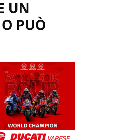
E UN
NO PUÒ