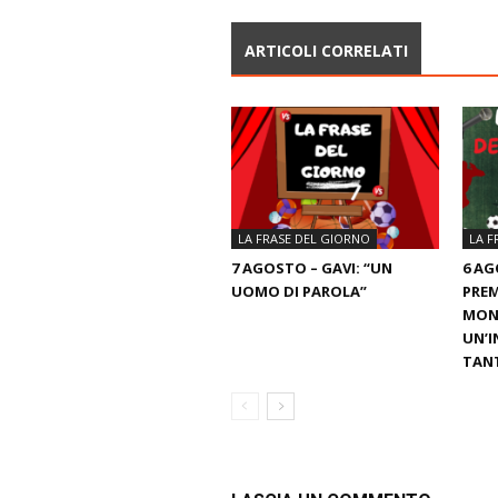
ARTICOLI CORRELATI
LA FRASE DEL GIORNO
LA F
7 AGOSTO – GAVI: “UN
6 AG
UOMO DI PAROLA”
PREM
MOND
UN’I
TANT