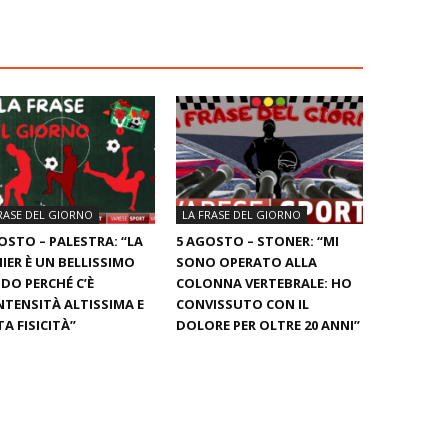
RASE DEL GIORNO
LA FRASE DEL GIORNO
OSTO – PALESTRA: “LA
5 AGOSTO – STONER: “MI
IER È UN BELLISSIMO
SONO OPERATO ALLA
O PERCHÉ C’È
COLONNA VERTEBRALE: HO
NTENSITÀ ALTISSIMA E
CONVISSUTO CON IL
A FISICITÀ”
DOLORE PER OLTRE 20 ANNI”