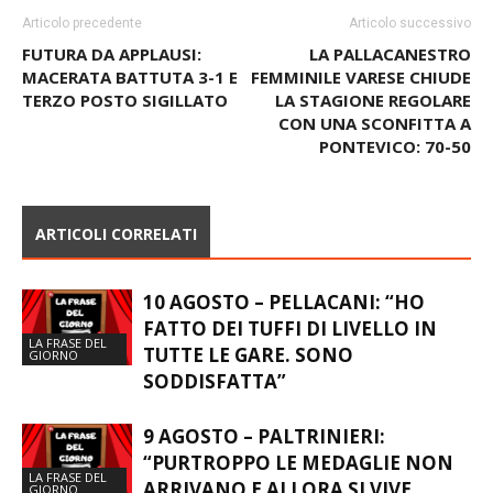
Articolo precedente
Articolo successivo
FUTURA DA APPLAUSI:
LA PALLACANESTRO
MACERATA BATTUTA 3-1 E
FEMMINILE VARESE CHIUDE
TERZO POSTO SIGILLATO
LA STAGIONE REGOLARE
CON UNA SCONFITTA A
PONTEVICO: 70-50
ARTICOLI CORRELATI
10 AGOSTO – PELLACANI: “HO
FATTO DEI TUFFI DI LIVELLO IN
LA FRASE DEL
TUTTE LE GARE. SONO
GIORNO
SODDISFATTA”
9 AGOSTO – PALTRINIERI:
“PURTROPPO LE MEDAGLIE NON
LA FRASE DEL
ARRIVANO E ALLORA SI VIVE
GIORNO