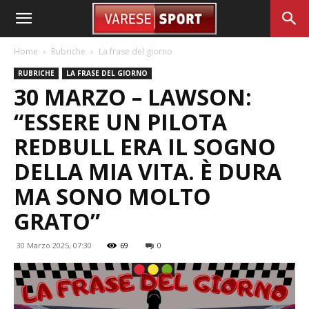
Home
Rubriche
La frase del giorno
RUBRICHE
LA FRASE DEL GIORNO
30 MARZO – LAWSON:
“ESSERE UN PILOTA
REDBULL ERA IL SOGNO
DELLA MIA VITA. È DURA
MA SONO MOLTO
GRATO”
30 Marzo 2025, 07:30
69
0