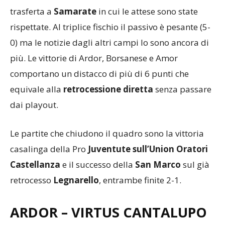
è stata la
Solbiatese
, che era attesa da una difficile
trasferta a
Samarate
in cui le attese sono state
rispettate. Al triplice fischio il passivo è pesante (5-
0) ma le notizie dagli altri campi lo sono ancora di
più. Le vittorie di Ardor, Borsanese e Amor
comportano un distacco di più di 6 punti che
equivale alla
retrocessione diretta
senza passare
dai playout.
Le partite che chiudono il quadro sono la vittoria
casalinga della Pro
Juventute sull’Union Oratori
Castellanza
e il successo della
San Marco
sul già
retrocesso
Legnarello
, entrambe finite 2-1.