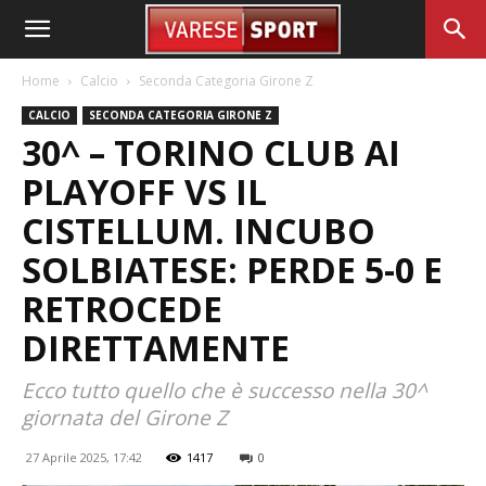
Home
Calcio
Seconda Categoria Girone Z
CALCIO
SECONDA CATEGORIA GIRONE Z
30^ – TORINO CLUB AI
PLAYOFF VS IL
CISTELLUM. INCUBO
SOLBIATESE: PERDE 5-0 E
RETROCEDE
DIRETTAMENTE
Ecco tutto quello che è successo nella 30^
giornata del Girone Z
27 Aprile 2025, 17:42
1417
0