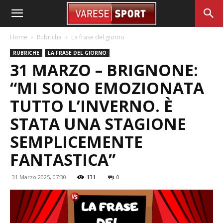
Home
Rubriche
La frase del giorno
RUBRICHE
LA FRASE DEL GIORNO
31 MARZO – BRIGNONE:
“MI SONO EMOZIONATA
TUTTO L’INVERNO. È
STATA UNA STAGIONE
SEMPLICEMENTE
FANTASTICA”
31 Marzo 2025, 07:30
131
0