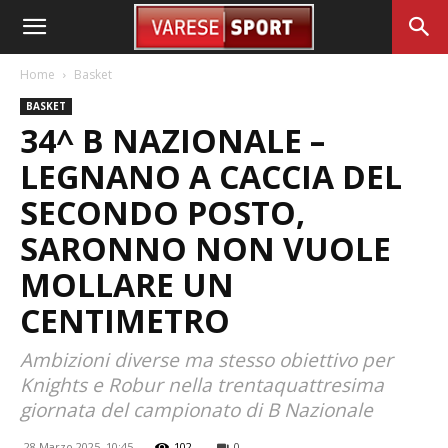
Home
Basket
BASKET
34^ B NAZIONALE –
LEGNANO A CACCIA DEL
SECONDO POSTO,
SARONNO NON VUOLE
MOLLARE UN
CENTIMETRO
Ambizioni diverse ma stesso obiettivo per
Knights e Robur nella trentaquattresima
giornata del campionato di B Nazionale
28 Marzo 2025, 10:45
102
0