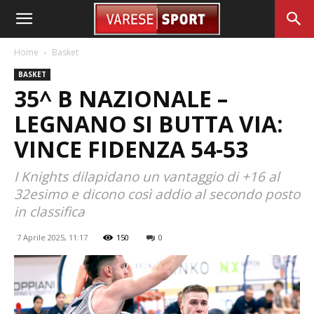
Home
Basket
BASKET
35^ B NAZIONALE –
LEGNANO SI BUTTA VIA:
VINCE FIDENZA 54-53
I Knights dilapidano un vantaggio di +16 al
32esimo e dicono così addio al secondo posto
in classifica
7 Aprile 2025, 11:17
150
0