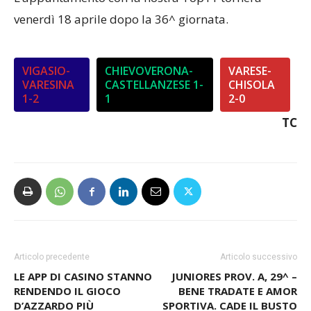
venerdì 18 aprile dopo la 36^ giornata.
VIGASIO-
CHIEVOVERONA-
VARESE-
VARESINA
CASTELLANZESE 1-
CHISOLA
1-2
1
2-0
TC
Articolo precedente
Articolo successivo
LE APP DI CASINO STANNO
JUNIORES PROV. A, 29^ –
RENDENDO IL GIOCO
BENE TRADATE E AMOR
D’AZZARDO PIÙ
SPORTIVA. CADE IL BUSTO