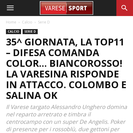
Home
Calcio
Serie D
CALCIO
SERIE D
35^ GIORNATA, LA TOP11
– DIFESA COMANDA
COLOR… BIANCOROSSO!
LA VARESINA RISPONDE
IN ATTACCO. COLOMBO E
SALINA OK
Il Varese targato Alessandro Unghero domina
nel reparto arretrato e timbra il
centrocampo con un super De Angelis. Poker
di presenze per i rossoblù, due gettoni per