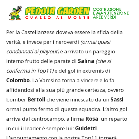
Per la Castellanzese doveva essere la sfida della
verità, e invece per i neroverdi
(ormai quasi
condannati ai playout)
è arrivato un pareggio
interno frutto delle parate di
Salina
(che si
conferma in Top11)
e del gol in extremis di
Colombo
. La Varesina torna a vincere e lo fa
affidandosi alla sua più grande certezza, ovvero
bomber
Bertoli
che viene innescato da un
Sassi
ormai punto fermo di questa squadra. L’altro gol
arriva dal centrocampo, a firma
Rosa
, un reparto
in cui il leader è sempre lui:
Guidetti
.
L’appuntamento con la nostra Top11 tornerà