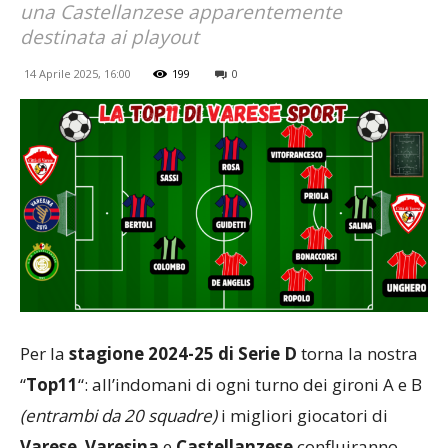
una Castellanzese apparentemente
destinata ai playout
14 Aprile 2025, 16:00
199
0
Per la
stagione 2024-25 di Serie D
torna la nostra
“
Top11
“: all’indomani di ogni turno dei gironi A e B
(entrambi da 20 squadre)
i migliori giocatori di
Varese
,
Varesina
e
Castellanzese
confluiranno