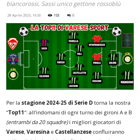
biancorossi, Sassi unico gettone rossoblù
28 Aprile 2025, 16:30
153
0
Per la
stagione 2024-25 di Serie D
torna la nostra
“
Top11
“: all’indomani di ogni turno dei gironi A e B
(entrambi da 20 squadre)
i migliori giocatori di
Varese
,
Varesina
e
Castellanzese
confluiranno