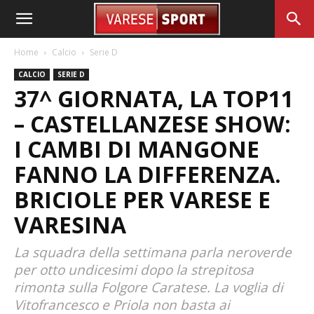
Home
Calcio
Serie D
CALCIO
SERIE D
37^ GIORNATA, LA TOP11
– CASTELLANZESE SHOW:
I CAMBI DI MANGONE
FANNO LA DIFFERENZA.
BRICIOLE PER VARESE E
VARESINA
La squadra della settimana parla neroverde
per otto undicesimi dopo la strepitosa
rimonta sulla Folgore Caratese. La voglia di
Vitofrancesco e Priola non basta ai