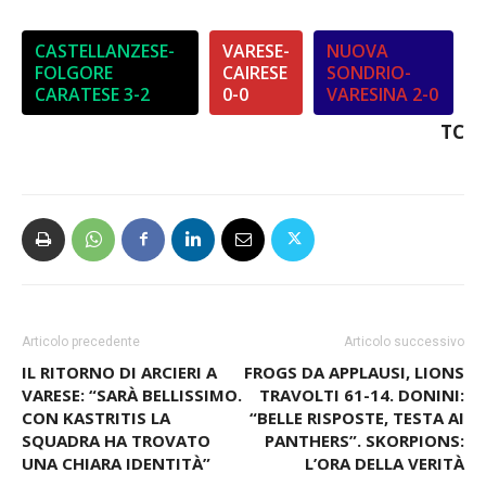
CASTELLANZESE-
VARESE-
NUOVA
FOLGORE
CAIRESE
SONDRIO-
CARATESE 3-2
0-0
VARESINA 2-0
TC
Articolo precedente
Articolo successivo
IL RITORNO DI ARCIERI A
FROGS DA APPLAUSI, LIONS
VARESE: “SARÀ BELLISSIMO.
TRAVOLTI 61-14. DONINI:
CON KASTRITIS LA
“BELLE RISPOSTE, TESTA AI
SQUADRA HA TROVATO
PANTHERS”. SKORPIONS:
UNA CHIARA IDENTITÀ”
L’ORA DELLA VERITÀ